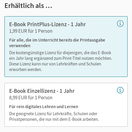
Notizen erstellen
Erhältlich als …
Markierungen setzen
Text ergänzen
E-Book PrintPlus-Lizenz - 1 Jahr
Lesezeichen hinzufügen
1,99 EUR für 1 Person
Suchen im Text
Für alle, die im Unterricht bereits die Printausgabe
Zoomen
verwenden
Die kostengünstige Lizenz für diejenigen, die das E-Book
ein Jahr lang ergänzend zum Print-Titel nutzen möchten.
Diese Lizenz kann nur von Lehrkräften und Schulen
erworben werden.
E-Book Einzellizenz - 1 Jahr
8,99 EUR für 1 Person
Für rein digitales Lehren und Lernen
Die geeignete Lizenz für Lehrkräfte, Schulen oder
Privatpersonen, die nur mit dem E-Book arbeiten.