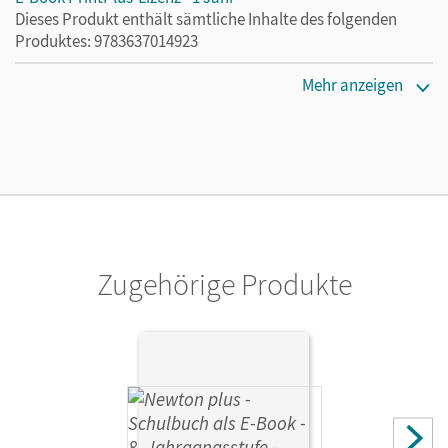
Dieses Produkt enthält sämtliche Inhalte des folgenden
Produktes: 9783637014923
Erscheinungsdatum
Mehr anzeigen
02.08.2021
Lizenztext
Die kostengünstige Lizenz für diejenigen, die das E-Book
ein Jahr lang ergänzend zum Print-Titel nutzen möchten.
Diese Lizenz kann nur von Lehrkräften und Schulen
erworben werden.
Zugehörige Produkte
Verlag
Cornelsen Verlag
Autor/-in
Göbel, Elke; Volke, Markus; Zimmer, Martin; Herdel,
Felicitas; Flierl-Biederer, Martina