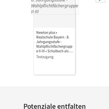
Newton plus •
Realschule Bayern · 8.
Jahrgangsstufe -
Wahlpflichtfächergrupp
e II-III • Schulbuch als E-
Book
Testzugang
Potenziale entfalten