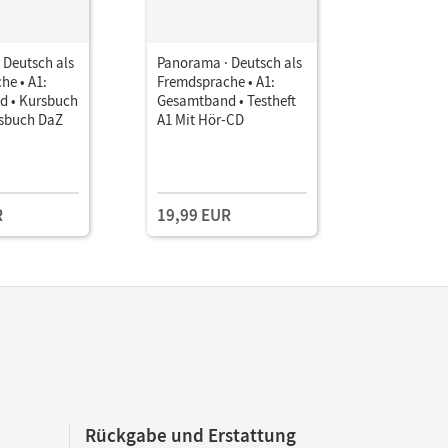
 Deutsch als
Panorama · Deutsch als
Panorama 
he • A1:
Fremdsprache • A1:
Fremdspra
 • Kursbuch
Gesamtband • Testheft
Gesamtba
sbuch DaZ
A1 Mit Hör-CD
Übungsbu
Audio-CDs
Deutschl
R
19,99 EUR
19,99 E
Rückgabe und Erstattung