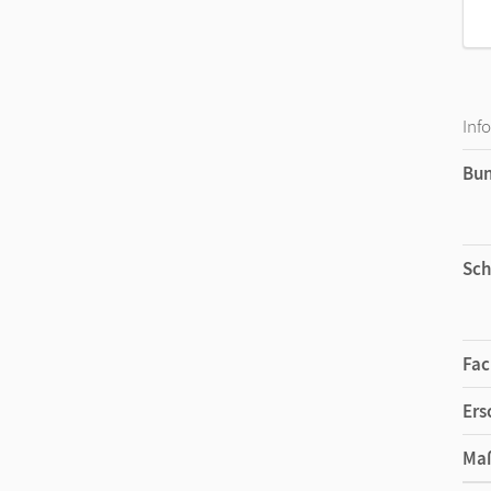
Inf
Bu
Sch
Fac
Ers
Ma