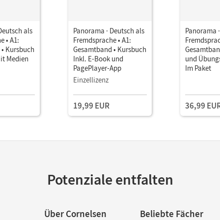
Deutsch als
Panorama · Deutsch als
Panorama ·
 • A1:
Fremdsprache • A1:
Fremdsprac
• Kursbuch
Gesamtband • Kursbuch
Gesamtband
it Medien
Inkl. E-Book und
und Übung
PagePlayer-App
Im Paket
Einzellizenz
19,99 EUR
36,99 EU
Potenziale entfalten
Über Cornelsen
Beliebte Fächer