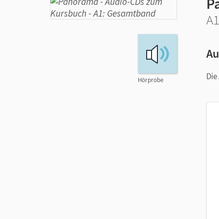
P
A1
Au
Die
Hörprobe