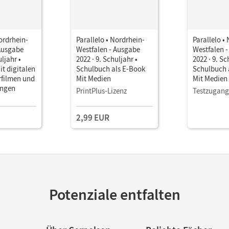
Nordrhein-
Parallelo • Nordrhein-
Parallelo •
Ausgabe
Westfalen - Ausgabe
Westfalen 
uljahr •
2022 · 9. Schuljahr •
2022 · 9. Sc
t digitalen
Schulbuch als E-Book
Schulbuch 
ärfilmen und
Mit Medien
Mit Medien
ungen
PrintPlus-Lizenz
Testzugang
2,99 EUR
Potenziale entfalten