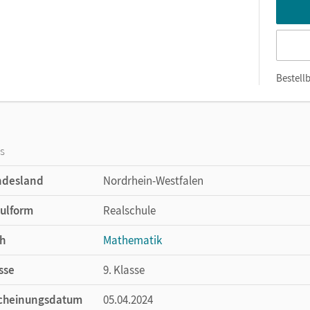
Bestellb
os
ndesland
Nordrhein-Westfalen
ulform
Realschule
h
Mathematik
sse
9. Klasse
cheinungsdatum
05.04.2024