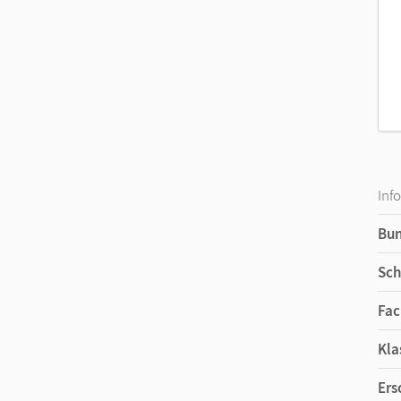
Inf
Bu
Sch
Fac
Kla
Ers