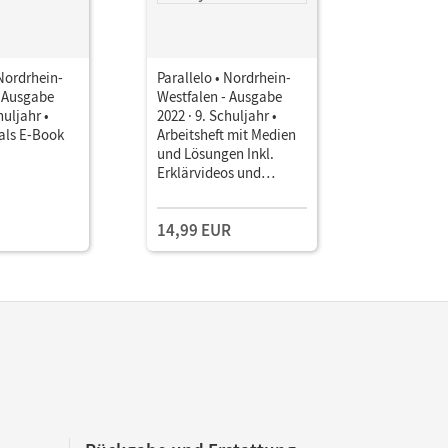
 Nordrhein-
Parallelo • Nordrhein-
Parallelo 
- Ausgabe
Westfalen - Ausgabe
Westfalen
huljahr •
2022 · 9. Schuljahr •
2022 · 9. S
als E-Book
Arbeitsheft mit Medien
Arbeitshef
und Lösungen Inkl.
Lösungen
Erklärvideos und
interaktiven Übungen
14,99 EUR
10,50 E