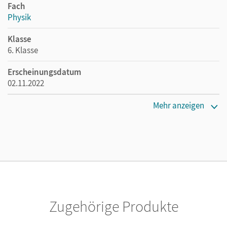
Fach
Physik
Klasse
6. Klasse
Erscheinungsdatum
02.11.2022
Maße
Mehr anzeigen
Länge: 26,7 cm, Breite: 19,4 cm, Höhe: 1,2 cm
Verlag
Cornelsen Verlag
Autor/-in
Best, Jessie; Genscher, Jan; Greiner-Well, Ralf; Göbel, Elke;
Höpfner, Tom; Roßner, Matthias; Viehrig, Maik
Zugehörige Produkte