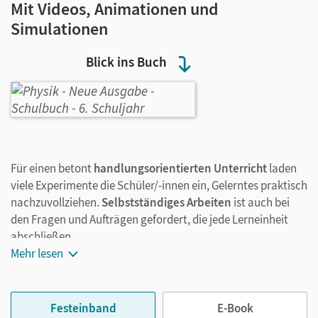
Mit Videos, Animationen und
Simulationen
Blick ins Buch
Für einen betont
handlungsorientierten Unterricht
laden
viele Experimente die Schüler/-innen ein, Gelerntes praktisch
nachzuvollziehen.
Selbstständiges Arbeiten
ist auch bei
den Fragen und Aufträgen gefordert, die jede Lerneinheit
abschließen.
Das Schulbuch enthält eine große Palette an
Mehr lesen
abwechslungsreichen Gestaltungsmitteln: Fotos,
Illustrationen, Tabellen und Diagramme veranschaulichen
altersgerecht die physikalischen Sachverhalte. Dabei sind
Festeinband
E-Book