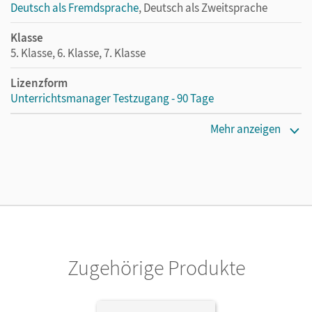
Deutsch als Fremdsprache
, Deutsch als Zweitsprache
Klasse
5. Klasse, 6. Klasse, 7. Klasse
Lizenzform
Unterrichtsmanager Testzugang - 90 Tage
Erscheinungsdatum
Mehr anzeigen
25.07.2022
Lizenztext
Kostenloser Zugang für Lehrpersonen, um den
Unterrichtsmanager 90 Tage lang zu testen.
Verlag
Cornelsen Verlag
Zugehörige Produkte
Autor/-in
Jin, Friederike; Kothari-Dugar, Anjali; Jentges, Sabine