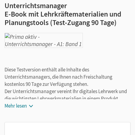
Unterrichtsmanager
E-Book mit Lehrkräftematerialien und
Planungstools (Test-Zugang 90 Tage)
Diese Testversion enthält alle Inhalte des
Unterrichtsmanagers, die Ihnen nach Freischaltung
kostenlos 90 Tage zur Verfügung stehen.
Der Unterrichtsmanager vereint Ihr digitales Lehrwerk und
die wichtigsten Lehrwerkmaterialien in einem Produkt.
Ergänzt um hilfreiche Planungstools, vereinfacht er Ihre
Mehr lesen
Unterrichtsvorbereitung enorm. Arbeiten Sie dabei flexibel
on- oder offline, ganz wie es für Sie passt!