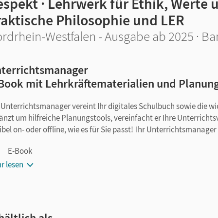
espekt · Lehrwerk für Ethik, Werte
raktische Philosophie und LER
rdrhein-Westfalen - Ausgabe ab 2025 · Ba
terrichtsmanager
Book mit Lehrkräftematerialien und Planun
 Unterrichtsmanager vereint Ihr digitales Schulbuch sowie die w
änzt um hilfreiche Planungstools, vereinfacht er Ihre Unterricht
xibel on- oder offline, wie es für Sie passt! Ihr Unterrichtsmanager
E-Book
kapitelgenaue Materialanordnung
r lesen
alle Videos und interaktive Übungen des Schulbuchs
Handreichungen
differenzierende Arbeitsblätter
hältlich als …
Material zur Feststellung des Leistungsstands der Lerngruppe