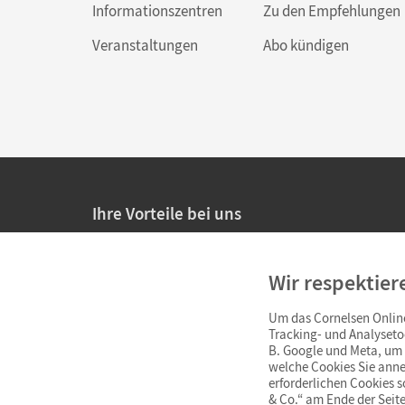
Informationszentren
Zu den Empfehlungen
Veranstaltungen
Abo kündigen
Ihre Vorteile bei uns
20% Prüfnachlass für Lehrkräfte
Wir respektier
Persönliche Angebote für Lehrkräfte
Um das Cornelsen Online
Sicheres Einkaufen mit SSL-Verschlüsselung
Tracking- und Analyseto
B. Google und Meta, um I
Verlängerte
Widerrufsfrist
von 4 Wochen
welche Cookies Sie anne
erforderlichen Cookies 
& Co.“ am Ende der Seite
Schnelle und einfache Retourenabwicklung