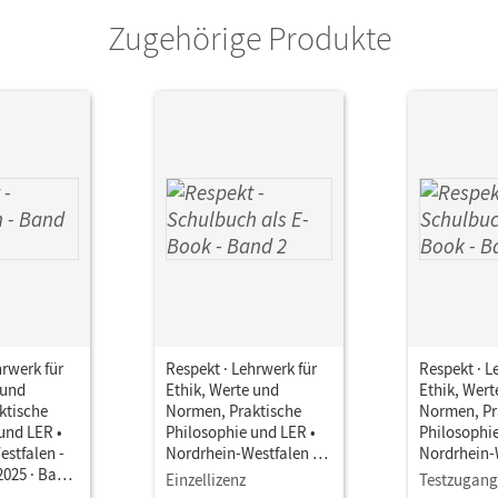
Annette
Zugehörige Produkte
hrwerk für
Respekt · Lehrwerk für
Respekt · L
 und
Ethik, Werte und
Ethik, Wert
ktische
Normen, Praktische
Normen, Pr
und LER •
Philosophie und LER •
Philosophie
stfalen -
Nordrhein-Westfalen -
Nordrhein-
2025 · Band
Ausgabe ab 2025 · Band
Ausgabe ab
Einzellizenz
Testzugang
h Mit
2 • Schulbuch als E-
2 • Schulbu