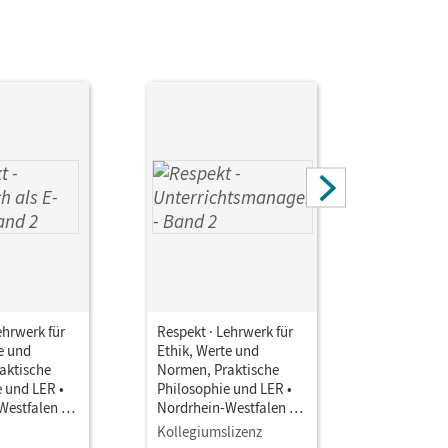
ehrwerk für
Respekt · Lehrwerk für
Respekt · 
e und
Ethik, Werte und
Ethik, We
aktische
Normen, Praktische
Normen, P
 und LER •
Philosophie und LER •
Philosoph
Westfalen -
Nordrhein-Westfalen -
Nordrhein
 2025 · Band
Ausgabe ab 2025 · Band
Ausgabe a
Kollegiumslizenz
Testzuga
ch als E-
2 • Unterrichtsmanager
2 • Unter