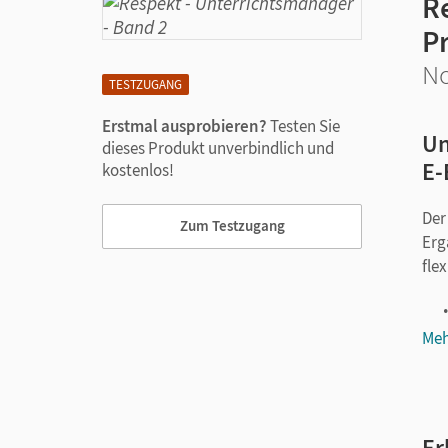
R
P
No
TESTZUGANG
Erstmal ausprobieren?
Testen Sie
Un
dieses Produkt unverbindlich und
E-
kostenlos!
Der
Zum Testzugang
Erg
fle
Meh
Er