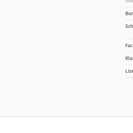
Inf
Bu
Sch
Fac
Kla
Liz
Liz
Ver
Her
Aut