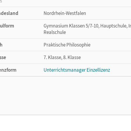
os
ndesland
Nordrhein-Westfalen
ulform
Gymnasium Klassen 5/7-10, Hauptschule, In
Realschule
h
Praktische Philosophie
sse
7. Klasse, 8. Klasse
enzform
Unterrichtsmanager Einzellizenz
enztext
Ermöglicht einzelnen Lehrpersonen die Nu
Lehrwerk erhältlich ist.
lag
Cornelsen Verlag
ausgeber/-in
Brüning, Barbara
or/-in
Smirr, Maik; Lenz, Petra; Brüning, Barbara;