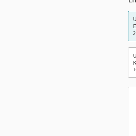
Nut
U
E
2
U
K
1