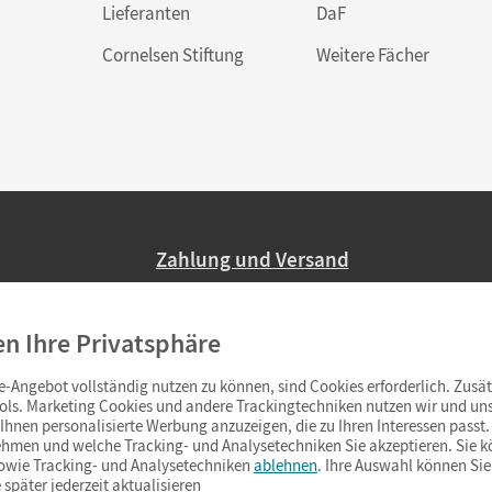
Lieferanten
DaF
Cornelsen Stiftung
Weitere Fächer
Zahlung und Versand
Nur 2,95 EUR Versandkosten in Deutsc
en Ihre Privatsphäre
Ab 59,– EUR Bestellwert liefern wir ve
(Lieferung in 3–6 Tagen).
-Angebot vollständig nutzen zu können, sind Cookies erforderlich. Zusät
ols. Marketing Cookies und andere Trackingtechniken nutzen wir und uns
hnen personalisierte Werbung anzuzeigen, die zu Ihren Interessen passt. 
hmen und welche Tracking- und Analysetechniken Sie akzeptieren. Sie k
sowie Tracking- und Analysetechniken
ablehnen
. Ihre Auswahl können Sie
 später jederzeit aktualisieren