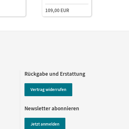
edien
E-Book mit
E-Book mi
109,00 EUR
Lehrkräftematerialien
Lehrkräft
und Planungstools
und Planu
(Test-Zug
Rückgabe und Erstattung
Vertrag widerrufen
Newsletter abonnieren
Jetzt anmelden