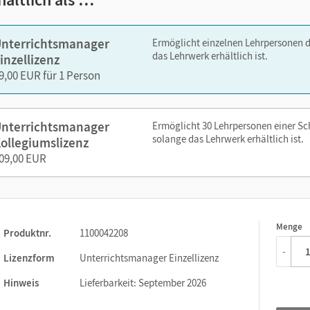
zen Sie den Unterrichtsmanager auf lernen.cornelsen.de oder üb
nterrichtsmanager
Ermöglicht einzelnen Lehrpersonen 
das Lehrwerk erhältlich ist.
inzellizenz
9,00 EUR für 1 Person
nterrichtsmanager
Ermöglicht 30 Lehrpersonen einer S
solange das Lehrwerk erhältlich ist.
ollegiumslizenz
09,00 EUR
Menge
1
Produktnr.
1100042208
-
Lizenzform
Unterrichtsmanager Einzellizenz
Hinweis
Lieferbarkeit: September 2026