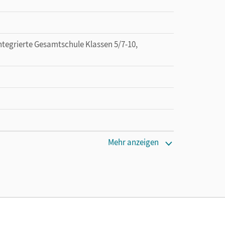
tegrierte Gesamtschule Klassen 5/7-10,
tzung des Unterrichtsmanagers solange das
Mehr anzeigen
 Grill, Adele; Hausheer, Andreas; Hutmacher,