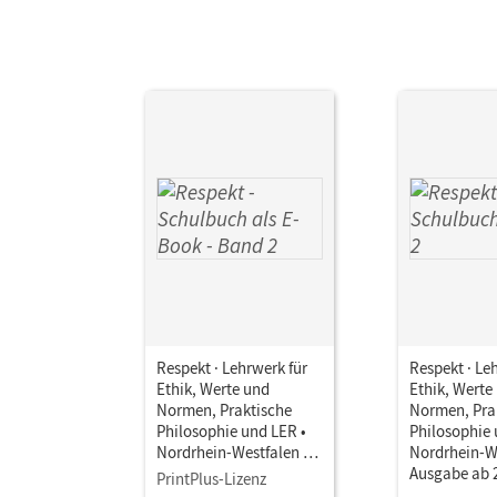
Respekt · Lehrwerk für
Respekt · Le
Ethik, Werte und
Ethik, Werte
Normen, Praktische
Normen, Pra
Philosophie und LER •
Philosophie 
Nordrhein-Westfalen -
Nordrhein-We
Ausgabe ab 2025 · Band
Ausgabe ab 
PrintPlus-Lizenz
2 • Schulbuch als E-
2 • Schulbuc