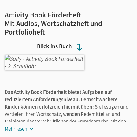
Activity Book Förderheft
Mit Audios, Wortschatzheft und
Portfolioheft
Blick ins Buch
Das Activity Book Förderheft bietet Aufgaben auf
reduziertem Anforderungsniveau. Lernschwächere
Kinder können erfolgreich hiermit üben:
Sie festigen und
vertiefen ihren Wortschatz, wenden Redemittel an und
trainieren das Verschriftlichen der Fremdsprache. Mit den
Audios und den beiden Beilagen liefert das Activity Book
Mehr lesen
Förderheft ein umfangreiches Paket zum Englischlernen.