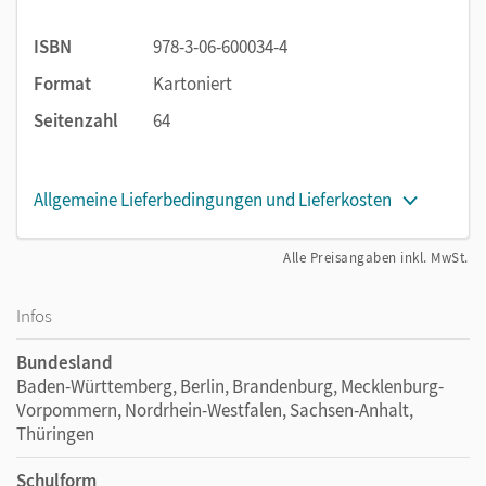
absichern und Redemittel anwenden
Eigenen Lernprozess beobachten und
ISBN
978-3-06-600034-4
dokumentieren mit dem beiliegenden Portfolioheft
Format
Kartoniert
(Format 20 cm x 29 cm, 24 Seiten)
Seitenzahl
64
Ein Tipp: Activity Book und Activity Book Förderheft
(reduziertes Anforderungsniveau) sind
seitengleich
und
können
parallel im Unterricht
eingesetzt werden.
Allgemeine Lieferbedingungen und Lieferkosten
Alle Preisangaben inkl. MwSt.
Infos
Bundesland
Baden-Württemberg, Berlin, Brandenburg, Mecklenburg-
Vorpommern, Nordrhein-Westfalen, Sachsen-Anhalt,
Thüringen
Schulform