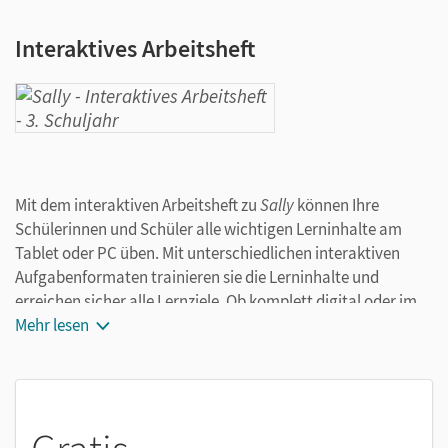
Interaktives Arbeitsheft
Mit dem interaktiven Arbeitsheft zu
Sally
können Ihre
Schülerinnen und Schüler alle wichtigen Lerninhalte am
Tablet oder PC üben. Mit unterschiedlichen interaktiven
Aufgabenformaten trainieren sie die Lerninhalte und
erreichen sicher alle Lernziele. Ob komplett digital oder im
Wechsel mit dem gedruckten Arbeitsheft – die Kinder lernen
Mehr lesen
selbstständig und motiviert.
Das bieten die interaktiven Arbeitshefte für die
Grundschule:
Alle Lerninhalte interaktiv und digital üben:
Die