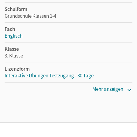
Schulform
Grundschule Klassen 1-4
Fach
Englisch
Klasse
3. Klasse
Lizenzform
Interaktive Übungen Testzugang - 30 Tage
Erscheinungsdatum
Mehr anzeigen
23.08.2024
Lizenztext
Kostenloser Zugang, um die interaktiven Übungen 30 Tage
lang zu testen
Verlag