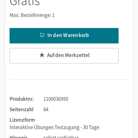
Gratis
Inhalte des gedruckten Arbeitshefts sind 1:1
umgesetzt, alle Lerninhalte sind zuverlässig
Max. Bestellmenge: 1
abgedeckt.
Kinderleichte Bedienung:
In der intuitiv aufgebauten
In den Warenkorb
Lernumgebung finden sich alle sofort zurecht.
Fördert eigenständiges Lernen:
Nach der
Bearbeitung haben die Kinder die Möglichkeit, ihre
Auf den Merkzettel
Ergebnisse selbst zu prüfen.
Abwechslungsreich lernen:
Die Kombination von
digitalen und gedruckten Materialien motiviert die
Kinder zusätzlich.
Überall zuverlässig verfügbar:
in der Schule, zu
Hause oder an anderen Lernorten. Für alle ganz
Produktnr.
1100036950
einfach nutzbar auf der Lehr- und Lernplattform
Seitenzahl
64
lernen.cornelsen.de oder – sehr praktisch für Kinder –
Lizenzform
in der Cornelsen Lernen App.
Interaktive Übungen Testzugang - 30 Tage
Wir empfehlen die Nutzung aller digitalen Angebote auf
Hinweis
sofort verfügbar