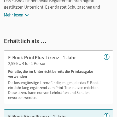
Das E-Book ist der ideale Begleiter für Ihren digital
gestützten Unterricht. Es entlastet Schultaschen und
Rucksäcke und ist jederzeit unkompliziert verfügbar.
Mehr lesen
Außerdem unterstützt es mit vielen digitalen Funktionen
das Lehren und Lernen:
Notizen erstellen
Erhältlich als …
Markierungen setzen
Text ergänzen
E-Book PrintPlus-Lizenz - 1 Jahr
Lesezeichen hinzufügen
2,99 EUR für 1 Person
im Text suchen
Für alle, die im Unterricht bereits die Printausgabe
zoomen
verwenden
Die kostengünstige Lizenz für diejenigen, die das E-Book
Die Medien sind wichtige Bestandteile dieses E-Books. Sie
ein Jahr lang ergänzend zum Print-Titel nutzen möchten.
sind seitengenau platziert, damit Sie und Ihre Schüler/-innen
Diese Lizenz kann nur von Lehrkräften und Schulen
jederzeit unkompliziert darauf zugreifen können. So
erworben werden.
gestalten Sie das Lehren und Lernen zeitsparend und
abwechslungsreich. Kein Medienwechsel! Kein
E-Book Einzellizenz - 1 Jahr
zeitaufwendiges Suchen!