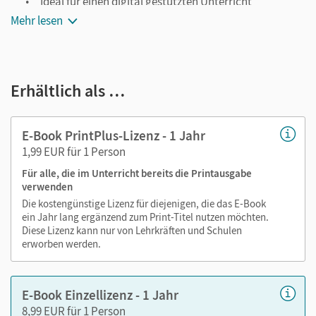
Ideal für einen digital gestützten Unterricht
Mehr lesen
Notiz- und Markierungsmöglichkeit
Jederzeit unkompliziert verfügbar
Viele digitale Funktionen unterstützen das Lehren und
Erhältlich als …
Lernen:
Notizen erstellen
E-Book PrintPlus-Lizenz - 1 Jahr
Markierungen setzen
1,99 EUR für 1 Person
Text ergänzen
Für alle, die im Unterricht bereits die Printausgabe
Lesezeichen hinzufügen
verwenden
Suchen im Text
Die kostengünstige Lizenz für diejenigen, die das E-Book
Zoomen
ein Jahr lang ergänzend zum Print-Titel nutzen möchten.
Diese Lizenz kann nur von Lehrkräften und Schulen
erworben werden.
E-Book Einzellizenz - 1 Jahr
8,99 EUR für 1 Person