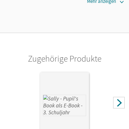
Erscheinungsdatum
Mehr anzeigen
14.10.2016
Lizenztext
Die geeignete Lizenz für Lehrkräfte, Schulen oder
Privatpersonen, die nur mit dem E-Book arbeiten.
Verlag
Oldenbourg Schulbuchverlag
Zugehörige Produkte
Autor/-in
Gleixner-Weyrauch, Stefanie; Elsner, Daniela; Lugauer,
Marion; Schwarz, Sabine; Brune, Jasmin