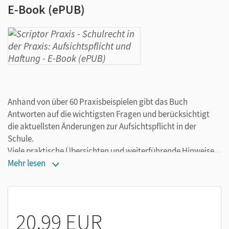
E-Book (ePUB)
Anhand von über 60 Praxisbeispielen gibt das Buch
Antworten auf die wichtigsten Fragen und berücksichtigt
die aktuellsten Änderungen zur Aufsichtspflicht in der
Schule.
Viele praktische Übersichten und weiterführende Hinweise
helfen dabei, den Überblick zu behalten. Mit kommentierten
Mehr lesen
Entscheidungen aus der Rechtsprechung zu den
unterschiedlichsten Aufsichtssituationen.
Aus dem Inhalt:
20,99 EUR
„Lehrer haften für ihre Schüler!“ - aber nicht immer