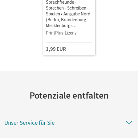
Sprachfreunde ·
Sprechen - Schreiben -
Spielen • Ausgabe Nord
(Berlin, Brandenburg,
Mecklenburg-
Vorpommern) -
PrintPlus-Lizenz
Neubearbeitung 2015 ·
4. Schuljahr •
1,99 EUR
Sprachbuch als E-Book
Potenziale entfalten
Unser Service für Sie