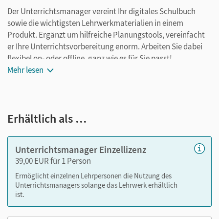
Der Unterrichtsmanager vereint Ihr digitales Schulbuch
sowie die wichtigsten Lehrwerkmaterialien in einem
Produkt. Ergänzt um hilfreiche Planungstools, vereinfacht
er Ihre Unterrichtsvorbereitung enorm. Arbeiten Sie dabei
flexibel on- oder offline, ganz wie es für Sie passt!
Ihr Unterrichtsmanager zur den
Mehr lesen
Sprachfreunden
enthält:
E-Book
Handreichungskommentare zu jedem Kapitel
Erhältlich als …
Arbeitsheft, Arbeitsheft Fördern und Detektivblock zur
Ansicht
Lösungen zu den Arbeitsheften
Unterrichtsmanager Einzellizenz
Kopiervorlagen als PDF
39,00 EUR für 1 Person
Konzept, Inhaltsverzeichnis und ausgewählte
Ermöglicht einzelnen Lehrpersonen die Nutzung des
Lesetrainingseiten der
Lesefreunde
Unterrichtsmanagers solange das Lehrwerk erhältlich
ist.
Nutzen Sie den Unterrichtsmanager auf lernen.cornelsen.de