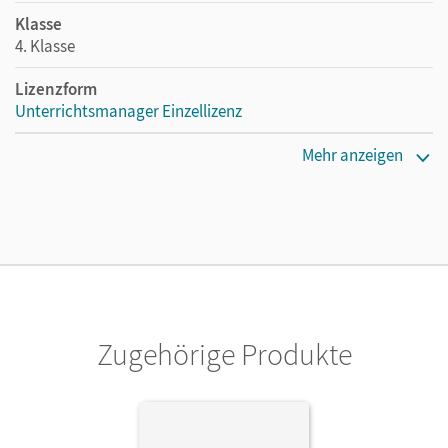
Klasse
4. Klasse
Lizenzform
Unterrichtsmanager Einzellizenz
Erscheinungsdatum
Mehr anzeigen
01.07.2024
Lizenztext
Ermöglicht einzelnen Lehrpersonen die Nutzung des
Unterrichtsmanagers solange das Lehrwerk erhältlich ist.
Verlag
Cornelsen Verlag
Zugehörige Produkte