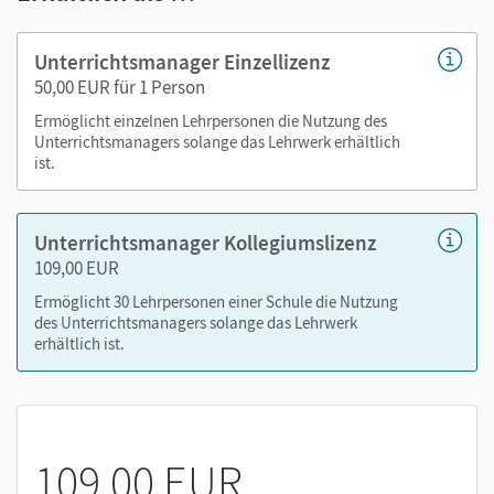
Handreichungen
Audios
Unterrichtsmanager Einzellizenz
Videos
50,00 EUR für 1 Person
Lösungen
Ermöglicht einzelnen Lehrpersonen die Nutzung des
Arbeitsblätter und Kopiervorlagen
Unterrichtsmanagers solange das Lehrwerk erhältlich
Transkripte
ist.
Modelltests
Unterrichtsmanager Kollegiumslizenz
Mit dem Kauf erhalten Sie einen Code zur Freischaltung des
109,00 EUR
E-Books auf
mein.cornelsen.de
.
Ermöglicht 30 Lehrpersonen einer Schule die Nutzung
Alternativ können Sie das E-Book auch auf der Plattform
des Unterrichtsmanagers solange das Lehrwerk
Lernen.Cornelsen (mit neuen Features) aktivieren:
erhältlich ist.
lernen.cornelsen.de
109,00 EUR