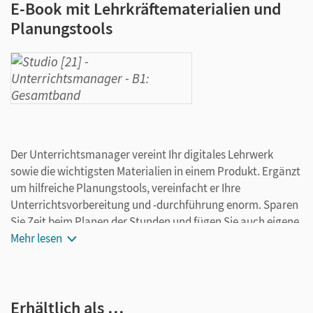
E-Book mit Lehrkräftematerialien und
Planungstools
Der Unterrichtsmanager vereint Ihr digitales Lehrwerk
sowie die wichtigsten Materialien in einem Produkt. Ergänzt
um hilfreiche Planungstools, vereinfacht er Ihre
Unterrichtsvorbereitung und -durchführung enorm. Sparen
Sie Zeit beim Planen der Stunden und fügen Sie auch eigene
Materialien ganz leicht hinzu. Speichern Sie Ihre individuelle
Mehr lesen
Version und arbeiten Sie dabei ganz flexibel on- oder offline,
ganz wie es für Sie passt! Ihr Unterrichtsmanager enthält:
E-Book mit seitengenauer Materialanordnung
Erhältlich als …