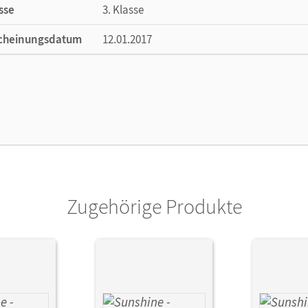
sse
3. Klasse
cheinungsdatum
12.01.2017
ße
Länge: 29,8 cm, Breite: 21,1 cm, Höhe: 1,1 
lag
Cornelsen Verlag
or/-in
Schröder, Caroline; Keller, Stefanie; Beattie
Steinhausen, Gertrud
Zugehörige Produkte