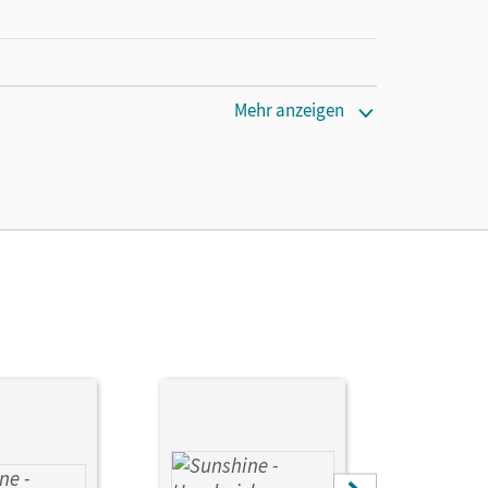
cm
Mehr anzeigen
, Tanja; Kerler, Nadine; Röbers, Daniela;