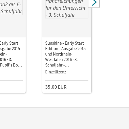
Early Start
Sunshine • Early Start
Sunshine •
usgabe 2015
Edition - Ausgabe 2015
Edition -
ein-
und Nordrhein-
und Nordr
016 · 3.
Westfalen 2016 · 3.
Westfalen 
 Pupil's Book
Schuljahr •
Schuljahr 
Handreichungen für den
und Story
z
Einzellizenz
Unterricht Mit
Kopiervorlagen, Audio-
35,00 EUR
47,99 E
CD und CD-ROM