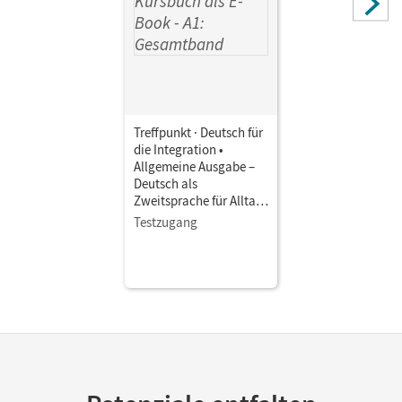
Treffpunkt · Deutsch für
die Integration •
Allgemeine Ausgabe –
Deutsch als
Zweitsprache für Alltag
und Beruf · A1:
Testzugang
Gesamtband • Kursbuch
als E-Book Mit Medien