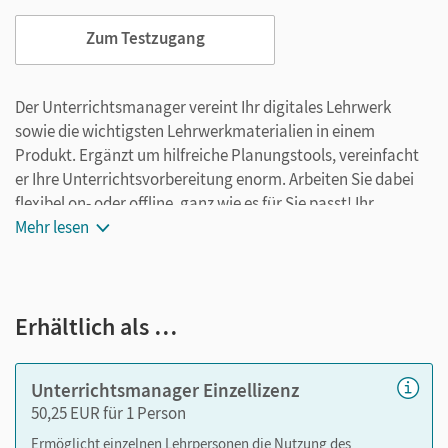
Zum Testzugang
Der Unterrichtsmanager vereint Ihr digitales Lehrwerk
sowie die wichtigsten Lehrwerkmaterialien in einem
Produkt. Ergänzt um hilfreiche Planungstools, vereinfacht
er Ihre Unterrichtsvorbereitung enorm. Arbeiten Sie dabei
flexibel on- oder offline, ganz wie es für Sie passt! Ihr
Unterrichtsmanager enthält:
Mehr lesen
E-Book zu Kursbuch und Übungsbuch mit
seitengenauer Materialanordnung
Erhältlich als …
Handreichungen
Audios
Videos
Unterrichtsmanager Einzellizenz
Lösungen
50,25 EUR für 1 Person
Arbeitsblätter und Kopiervorlagen
Ermöglicht einzelnen Lehrpersonen die Nutzung des