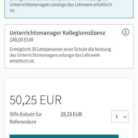
Transkripte
Unterrichtsmanagers solange das Lehrwerk erhältlich
ist.
Hinweis: Mit dem Einlösen des Codes werden in Ihrer E-
Bibliothek zwei einzelne Titel freigeschaltet: Der
Unterrichtsmanager für das Kursbuch sowie der für das
Unterrichtsmanager Kollegiumslizenz
Übungsbuch.
149,00 EUR
Ermöglicht 30 Lehrpersonen einer Schule die Nutzung
des Unterrichtsmanagers solange das Lehrwerk
Mit dem Kauf erhalten Sie einen Code zur Freischaltung des
erhältlich ist.
E-Books auf
mein.cornelsen.de
.
Alternativ können Sie das E-Book auch auf der Plattform
Lernen.Cornelsen (mit neuen Features) aktivieren:
lernen.cornelsen.de
50,25 EUR
50% Rabatt für
25,13 EUR
Referendare