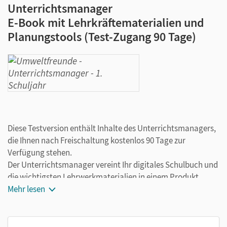
Unterrichtsmanager
E-Book mit Lehrkräftematerialien und
Planungstools (Test-Zugang 90 Tage)
Diese Testversion enthält Inhalte des Unterrichtsmanagers,
die Ihnen nach Freischaltung kostenlos 90 Tage zur
Verfügung stehen.
Der Unterrichtsmanager vereint Ihr digitales Schulbuch und
die wichtigsten Lehrwerkmaterialien in einem Produkt.
Ergänzt um hilfreiche Planungstools, vereinfacht er Ihre
Mehr lesen
Unterrichtsvorbereitung enorm.