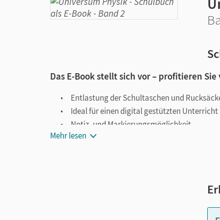
U
Ba
Sc
Das E-Book stellt sich vor – profitieren Sie
Entlastung der Schultaschen und Rucksäck
Ideal für einen digital gestützten Unterricht
Notiz- und Markierungsmöglichkeit
Mehr lesen
Jederzeit unkompliziert verfügbar
Viele digitale Funktionen unterstützen das Lehre
Notizen erstellen
Er
Markierungen setzen
Text ergänzen