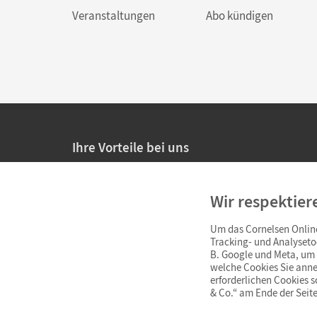
Veranstaltungen
Abo kündigen
Ihre Vorteile bei uns
20% Prüfnachlass für Lehrkräfte
Wir respektier
Persönliche Angebote für Lehrkräfte
Um das Cornelsen Online
Sicheres Einkaufen mit SSL-Verschlüsselung
Tracking- und Analyseto
B. Google und Meta, um I
Verlängerte
Widerrufsfrist
von 4 Wochen
welche Cookies Sie anne
erforderlichen Cookies 
& Co.“ am Ende der Seite
Schnelle und einfache Retourenabwicklung