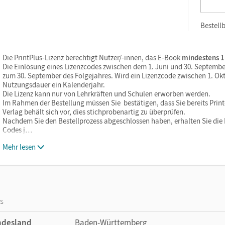
Bestellb
Die PrintPlus-Lizenz berechtigt Nutzer/-innen, das E-Book
mindestens 1
Die Einlösung eines Lizenzcodes zwischen dem 1. Juni und 30. Septembe
zum 30. September des Folgejahres. Wird ein Lizenzcode zwischen 1. Okt
Nutzungsdauer ein Kalenderjahr.
Die Lizenz kann nur von Lehrkräften und Schulen erworben werden.
Im Rahmen der Bestellung müssen Sie bestätigen, dass Sie bereits Print-
Verlag behält sich vor, dies stichprobenartig zu überprüfen.
Nachdem Sie den Bestellprozess abgeschlossen haben, erhalten Sie die L
Codes j…
Mehr lesen
os
ndesland
Baden-Württemberg