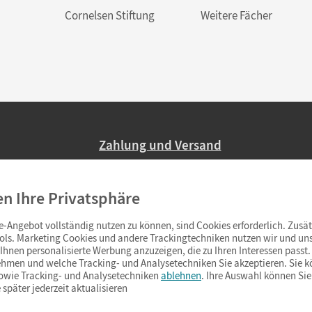
Cornelsen Stiftung
Weitere Fächer
Zahlung und Versand
Nur 2,95 EUR Versandkosten in Deutsc
en Ihre Privatsphäre
Ab 59,– EUR Bestellwert liefern wir ve
(Lieferung in 3–6 Tagen).
-Angebot vollständig nutzen zu können, sind Cookies erforderlich. Zusät
ols. Marketing Cookies und andere Trackingtechniken nutzen wir und uns
hnen personalisierte Werbung anzuzeigen, die zu Ihren Interessen passt. 
hmen und welche Tracking- und Analysetechniken Sie akzeptieren. Sie k
sowie Tracking- und Analysetechniken
ablehnen
. Ihre Auswahl können Sie
 später jederzeit aktualisieren