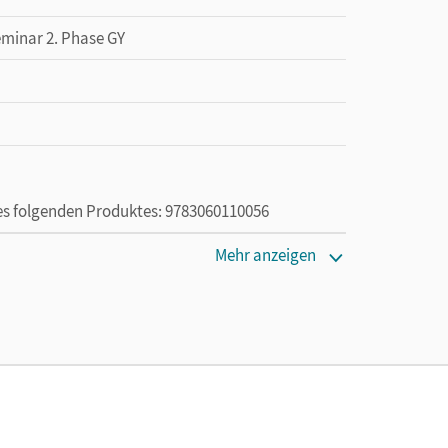
eminar 2. Phase GY
des folgenden Produktes: 9783060110056
Mehr anzeigen
ie das E-Book ein Jahr lang ergänzend zum Print-
ur von Lehrkräften und Schulen erworben werden.
; Kienle, Reiner; Rager, Bruno; Küblbeck, Josef;