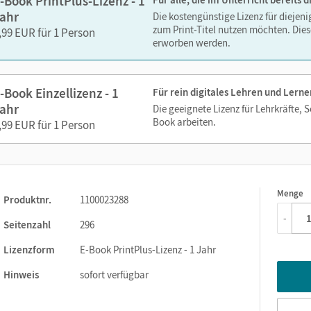
-Book PrintPlus-Lizenz - 1
ahr
Die kostengünstige Lizenz für diejen
zum Print-Titel nutzen möchten. Dies
,99 EUR für 1 Person
erworben werden.
-Book Einzellizenz - 1
Für rein digitales Lehren und Lerne
ahr
Die geeignete Lizenz für Lehrkräfte, 
Book arbeiten.
,99 EUR für 1 Person
Menge
1
Produktnr.
1100023288
-
Seitenzahl
296
Lizenzform
E-Book PrintPlus-Lizenz - 1 Jahr
Hinweis
sofort verfügbar