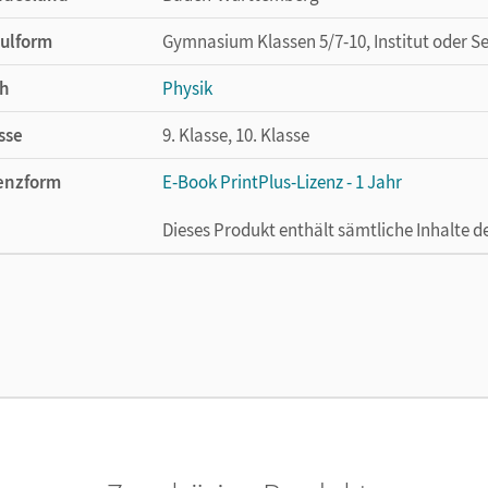
ulform
Gymnasium Klassen 5/7-10, Institut oder S
h
Physik
sse
9. Klasse, 10. Klasse
enzform
E-Book PrintPlus-Lizenz - 1 Jahr
Dieses Produkt enthält sämtliche Inhalte 
cheinungsdatum
02.08.2021
enztext
Die kostengünstige Lizenz für diejenigen, d
Titel nutzen möchten. Diese Lizenz kann n
lag
Cornelsen Verlag
ausgeber/-in
Pardall, Carl-Julian; Kienle, Reiner
or/-in
Pardall, Carl-Julian; Bogenberger, Benedict