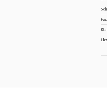
Sch
Fac
Kla
Liz
Ers
Liz
Ver
Her
Aut