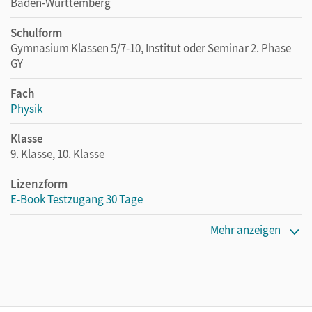
Baden-Württemberg
Schulform
Gymnasium Klassen 5/7-10, Institut oder Seminar 2. Phase
GY
Fach
Physik
Klasse
9. Klasse, 10. Klasse
Lizenzform
E-Book Testzugang 30 Tage
Erscheinungsdatum
Mehr anzeigen
02.08.2021
Lizenztext
Kostenloser Zugang, um das E-Book 30 Tage lang zu testen