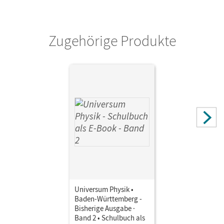
Verlag
Cornelsen Verlag
Zugehörige Produkte
Herausgeber/-in
Pardall, Carl-Julian; Kienle, Reiner
Autor/-in
Pardall, Carl-Julian; Bogenberger, Benedict; Kienle, Reiner;
Rager, Bruno; Küblbeck, Josef; Wienbruch, Ursula;
Ronellenfitsch, Stefan; Kasper, Lutz; Brand, Ruben; Hasler,
Werner
Universum Physik •
Baden-Württemberg -
Bisherige Ausgabe ·
Band 2 • Schulbuch als