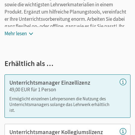
sowie die wichtigsten Lehrwerkmaterialien in einem
Produkt. Ergänzt um hilfreiche Planungstools, vereinfacht
er Ihre Unterrichtsvorbereitung enorm. Arbeiten Sie dabei
ganz flexibel on- oder offline, ganz wie es für Sie passt! Ihr
Unterrichtsmanager enthält:
Mehr lesen
E-Book
kapitelgenaue Materialanordnung
Erhältlich als …
Lösungen
Arbeitsblätter als PDF
Grafiken
Unterrichtsmanager Einzellizenz
Kopiervorlagen
49,00 EUR für 1 Person
editierbare Kopiervorlagen
Ermöglicht einzelnen Lehrpersonen die Nutzung des
editierbare Gefährdungsbeurteilungen
Unterrichtsmanagers solange das Lehrwerk erhältlich
ist.
Animationen
Simulationen
Unterrichtsmanager Kollegiumslizenz