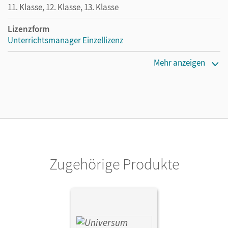
11. Klasse, 12. Klasse, 13. Klasse
Lizenzform
Unterrichtsmanager Einzellizenz
Erscheinungsdatum
Mehr anzeigen
25.04.2023
Lizenztext
Ermöglicht einzelnen Lehrpersonen die Nutzung des
Unterrichtsmanagers solange das Lehrwerk erhältlich ist.
Verlag
Cornelsen Verlag
Zugehörige Produkte