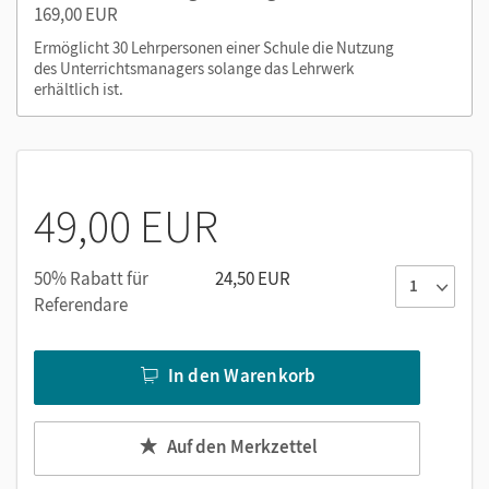
Nutzen Sie den Unterrichtsmanager auf lernen.cornelsen.de
169,00 EUR
oder über die Cornelsen Lernen App.
Ermöglicht 30 Lehrpersonen einer Schule die Nutzung
des Unterrichtsmanagers solange das Lehrwerk
erhältlich ist.
49,00 EUR
50% Rabatt für
24,50 EUR
Referendare
In den Warenkorb
Auf den Merkzettel