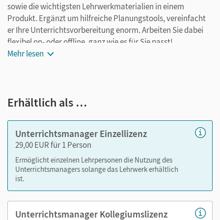
sowie die wichtigsten Lehrwerkmaterialien in einem
Produkt. Ergänzt um hilfreiche Planungstools, vereinfacht
er Ihre Unterrichtsvorbereitung enorm. Arbeiten Sie dabei
flexibel on- oder offline, ganz wie es für Sie passt!
Mehr lesen
Ihr Unterrichtsmanager enthält:
E-Book mit Medien
Erhältlich als …
kapitelgenaue Materialanordnung
Lösungen
Lösungen zum Arbeitsheft
Unterrichtsmanager Einzellizenz
editierbare Kopiervorlagen
29,00 EUR für 1 Person
editierbare Gefährdungsbeurteilungen
Ermöglicht einzelnen Lehrpersonen die Nutzung des
Grafiken, Videos
Unterrichtsmanagers solange das Lehrwerk erhältlich
ist.
Animationen und Simulationen
Arbeitsblätter als PDF und Word-Format
Unterrichtsmanager Kollegiumslizenz