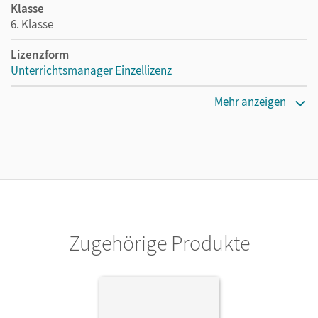
Klasse
6. Klasse
Lizenzform
Unterrichtsmanager Einzellizenz
Erscheinungsdatum
Mehr anzeigen
25.04.2024
Lizenztext
Ermöglicht einzelnen Lehrpersonen die Nutzung des
Unterrichtsmanagers solange das Lehrwerk erhältlich ist.
Verlag
Cornelsen Verlag
Zugehörige Produkte