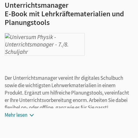
Unterrichtsmanager
E-Book mit Lehrkräftematerialien und
Planungstools
Der Unterrichtsmanager vereint Ihr digitales Schulbuch
sowie die wichtigsten Lehrwerkmaterialien in einem
Produkt. Ergänzt um hilfreiche Planungstools, vereinfacht
er Ihre Unterrichtsvorbereitung enorm. Arbeiten Sie dabei
flexibel on- oder offline, ganz wie es für Sie passt!
Ihr Unterrichtsmanager enthält:
Mehr lesen
E-Book
seitengenaue Materialanordnung