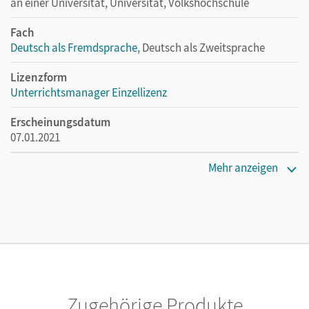
an einer Universität, Universität, Volkshochschule
Fach
Deutsch als Fremdsprache
, Deutsch als Zweitsprache
Lizenzform
Unterrichtsmanager Einzellizenz
Erscheinungsdatum
07.01.2021
Lizenztext
Mehr anzeigen
Ermöglicht einzelnen Lehrpersonen die Nutzung des
Unterrichtsmanagers solange das Lehrwerk erhältlich ist.
Verlag
Cornelsen Verlag
Zugehörige Produkte