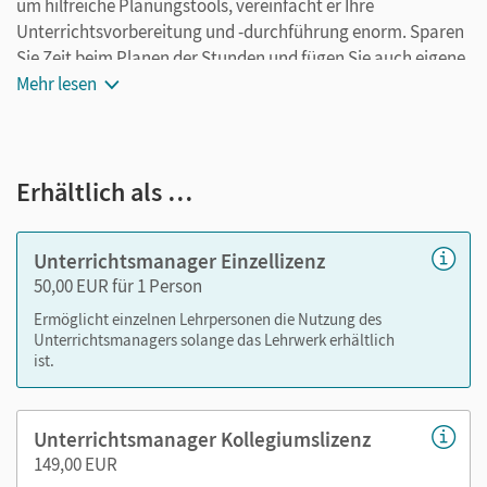
um hilfreiche Planungstools, vereinfacht er Ihre
Unterrichtsvorbereitung und -durchführung enorm. Sparen
Sie Zeit beim Planen der Stunden und fügen Sie auch eigene
Materialien ganz leicht hinzu. Speichern Sie Ihre individuelle
Mehr lesen
Version und arbeiten Sie dabei ganz flexibel on- oder offline,
ganz wie es für Sie passt! Ihr Unterrichtsmanager enthält:
E-Book vom Kurs- und Übungsbuch mit seitengenauer
Erhältlich als …
Materialanordnung
Handreichungen
Unterrichtsmanager Einzellizenz
Audios
50,00 EUR für 1 Person
Videos
Ermöglicht einzelnen Lehrpersonen die Nutzung des
Lösungen
Unterrichtsmanagers solange das Lehrwerk erhältlich
Arbeitsblätter und Kopiervorlagen
ist.
Transkripte
Unterrichtsmanager Kollegiumslizenz
Mit dem Kauf erhalten Sie einen Code zur Freischaltung des
149,00 EUR
E-Books auf
mein.cornelsen.de
.