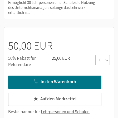
Ermöglicht 30 Lehrpersonen einer Schule die Nutzung
Alternativ können Sie das E-Book auch auf der Plattform
des Unterrichtsmanagers solange das Lehrwerk
Lernen.Cornelsen (mit neuen Features) aktivieren:
erhältlich ist.
lernen.cornelsen.de
50,00 EUR
50% Rabatt für
25,00 EUR
Referendare
In den Warenkorb
Auf den Merkzettel
Bestellbar nur für
Lehrpersonen und Schulen
.