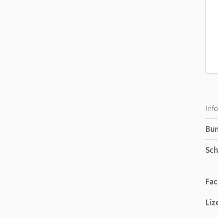
Inf
Bu
Sch
Fac
Liz