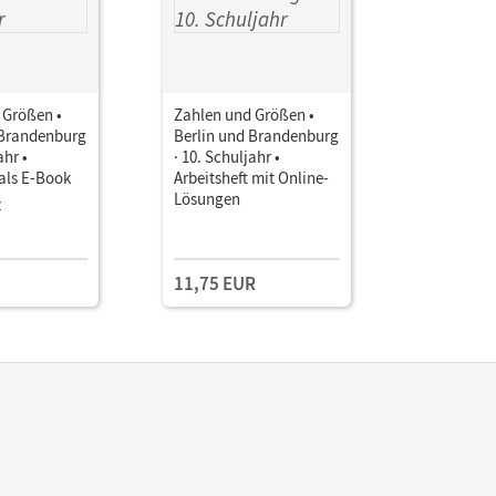
 Größen •
Zahlen und Größen •
Zahlen un
 Brandenburg
Berlin und Brandenburg
Berlin un
ahr •
· 10. Schuljahr •
· 10. Schul
als E-Book
Arbeitsheft mit Online-
Unterrich
Lösungen
Book mit
z
Lehrkräft
Kollegium
und Planu
11,75 EUR
109,00 