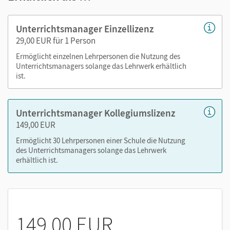
didaktische Hinweise und Hintergrundinformationen
zu den im Schulbuch eingesetzten Materialien
Unterrichtsmanager Einzellizenz
Lösungen zu den Aufgaben
29,00 EUR für 1 Person
differenzierende Heranführungen zu schwierigen
Ermöglicht einzelnen Lehrpersonen die Nutzung des
Aufgaben im Buch
Unterrichtsmanagers solange das Lehrwerk erhältlich
Klausurvorschläge
ist.
editierbare Kopiervorlagen im PDF- und Word-Format
Digitale Hilfe, interaktive Übungen
Unterrichtsmanager Kollegiumslizenz
149,00 EUR
Ermöglicht 30 Lehrpersonen einer Schule die Nutzung
Nutzen Sie den Unterrichtsmanager auf lernen.cornelsen.de
des Unterrichtsmanagers solange das Lehrwerk
oder über die Cornelsen Lernen App.
erhältlich ist.
149,00 EUR