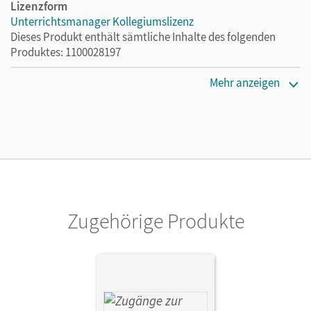
Lizenzform
Unterrichtsmanager Kollegiumslizenz
Dieses Produkt enthält sämtliche Inhalte des folgenden
Produktes: 1100028197
Lizenztext
Mehr anzeigen
Ermöglicht 30 Lehrpersonen einer Schule die Nutzung des
Unterrichtsmanagers solange das Lehrwerk erhältlich ist.
Verlag
Cornelsen Verlag
Zugehörige Produkte