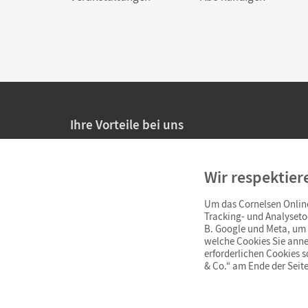
Ihre Vorteile bei uns
20% Prüfnachlass für Lehrkräfte
Wir respektier
Persönliche Angebote für Lehrkräfte
Um das Cornelsen Online
Sicheres Einkaufen mit SSL-Verschlüsselung
Tracking- und Analyseto
B. Google und Meta, um I
Verlängerte
Widerrufsfrist
von 4 Wochen
welche Cookies Sie anne
erforderlichen Cookies 
& Co.“ am Ende der Seite
Schnelle und einfache Retourenabwicklung