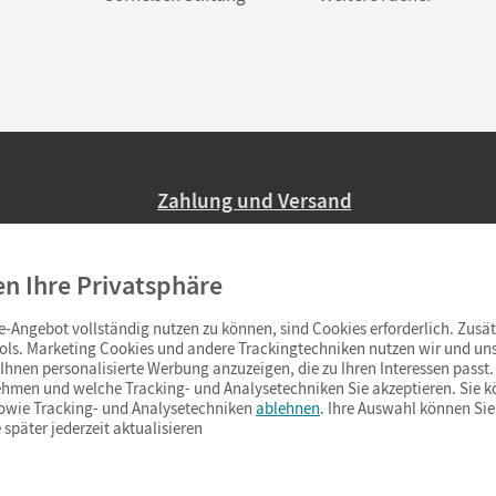
Zahlung und Versand
Nur 2,95 EUR Versandkosten in Deutsc
en Ihre Privatsphäre
Ab 59,– EUR Bestellwert liefern wir ve
(Lieferung in 3–6 Tagen).
-Angebot vollständig nutzen zu können, sind Cookies erforderlich. Zusät
ols. Marketing Cookies und andere Trackingtechniken nutzen wir und uns
hnen personalisierte Werbung anzuzeigen, die zu Ihren Interessen passt. 
hmen und welche Tracking- und Analysetechniken Sie akzeptieren. Sie k
sowie Tracking- und Analysetechniken
ablehnen
. Ihre Auswahl können Sie
 später jederzeit aktualisieren