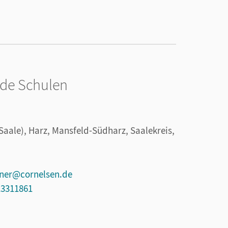
nde Schulen
(Saale), Harz, Mansfeld-Südharz, Saalekreis,
nner@cornelsen.de
13311861