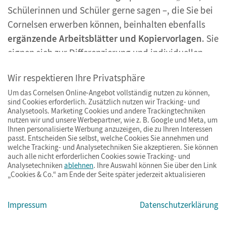
Schülerinnen und Schüler gerne sagen –, die Sie bei
Cornelsen erwerben können, beinhalten ebenfalls
ergänzende Arbeitsblätter und Kopiervorlagen
. Sie
eignen sich zur Differenzierung und individuellen
Förderung, aber auch für Präsentationen, für
Wir respektieren Ihre Privatsphäre
Gruppendiskussionen und für spannende Projekt-
Um das Cornelsen Online-Angebot vollständig nutzen zu können,
oder Thementage.
sind Cookies erforderlich. Zusätzlich nutzen wir Tracking- und
Analysetools. Marketing Cookies und andere Trackingtechniken
Das
Lehrwerk
Unsere Erde
gibt den Lernenden im
nutzen wir und unsere Werbepartner, wie z. B. Google und Meta, um
Ihnen personalisierte Werbung anzuzeigen, die zu Ihren Interessen
Fach Erdkunde mit zusätzlichem Unterrichtsmaterial
passt. Entscheiden Sie selbst, welche Cookies Sie annehmen und
welche Tracking- und Analysetechniken Sie akzeptieren. Sie können
Einblicke in aktuelle Entwicklungen und bietet
auch alle nicht erforderlichen Cookies sowie Tracking- und
einiges an Differenzierungsmaterial. Erhältlich sind
Analysetechniken
ablehnen
. Ihre Auswahl können Sie über den Link
„Cookies & Co.“ am Ende der Seite später jederzeit aktualisieren
unterschiedliche Ausgaben für die verschiedenen
Bundesländer und Schulformen sowie eine
Impressum
Datenschutzerklärung
Didaktikausgabe speziell für Lehrende. Mit dem
Unterrichtsmanager Plus
können Lehrkräfte nicht