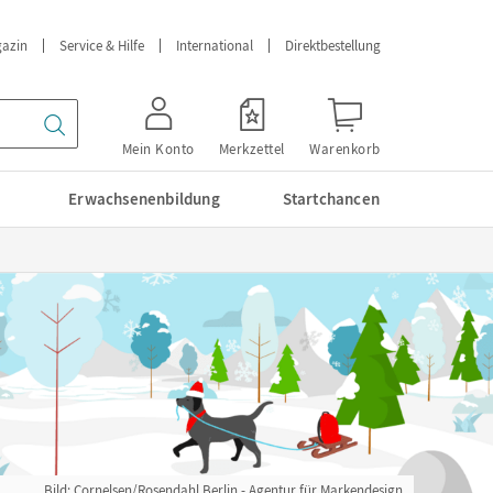
azin
Service & Hilfe
International
Direktbestellung
Mein Konto
Merkzettel
Warenkorb
Erwachsenenbildung
Startchancen
Bild: Cornelsen/Rosendahl Berlin - Agentur für Markendesign