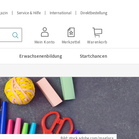
azin
Service & Hilfe
International
Direktbestellung
Mein Konto
Merkzettel
Warenkorb
Erwachsenenbildung
Startchancen
Bild: stock.adobe.com/maglara