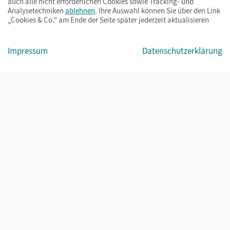
auch alle nicht erforderlichen Cookies sowie Tracking- und
Analysetechniken
ablehnen
. Ihre Auswahl können Sie über den Link
„Cookies & Co.“ am Ende der Seite später jederzeit aktualisieren
Impressum
AGB
Datenschutz
Barrierefreiheit
Cookies & Co.
Impressum
Datenschutzerklärung
© Cornelsen Verlag 2026