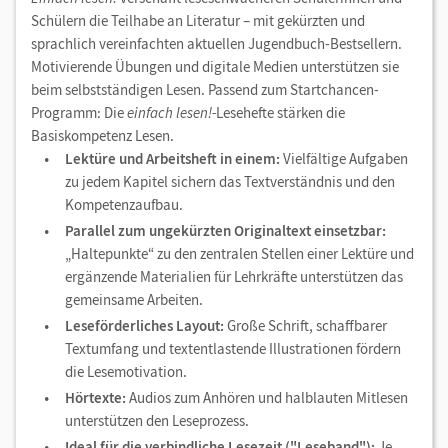
Schülern die Teilhabe an Literatur – mit gekürzten und
sprachlich vereinfachten aktuellen Jugendbuch-Bestsellern.
Motivierende Übungen und digitale Medien unterstützen sie
beim selbstständigen Lesen. Passend zum Startchancen-
Programm: Die
einfach lesen!-
Lesehefte stärken die
Basiskompetenz Lesen.
Lektüre und Arbeitsheft in einem:
Vielfältige Aufgaben
zu jedem Kapitel sichern das Textverständnis und den
Kompetenzaufbau.
Parallel zum ungekürzten Originaltext einsetzbar:
„Haltepunkte“ zu den zentralen Stellen einer Lektüre und
ergänzende Materialien für Lehrkräfte unterstützen das
gemeinsame Arbeiten.
Leseförderliches Layout:
Große Schrift, schaffbarer
Textumfang und textentlastende Illustrationen fördern
die Lesemotivation.
Hörtexte:
Audios zum Anhören und halblauten Mitlesen
unterstützen den Leseprozess.
Ideal für die verbindliche Lesezeit ("Leseband"):
Je