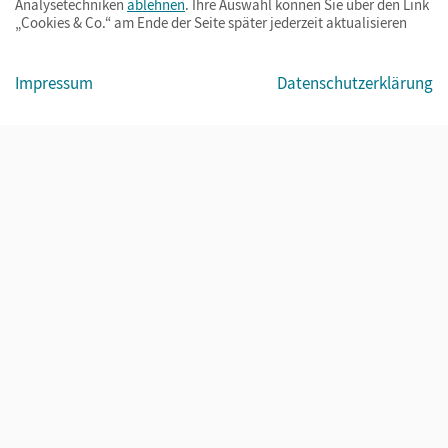
Analysetechniken
ablehnen
. Ihre Auswahl können Sie über den Link
„Cookies & Co.“ am Ende der Seite später jederzeit aktualisieren
Impressum
AGB
Datenschutz
Barrierefreiheit
Cookies & Co.
Impressum
Datenschutzerklärung
© Cornelsen Verlag 2026