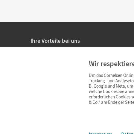
Ihre Vorteile bei uns
20% Prüfnachlass für Lehrkräfte
Wir respektier
Persönliche Angebote für Lehrkräfte
Um das Cornelsen Online
Sicheres Einkaufen mit SSL-Verschlüsselung
Tracking- und Analyseto
B. Google und Meta, um I
Verlängerte
Widerrufsfrist
von 4 Wochen
welche Cookies Sie anne
erforderlichen Cookies 
& Co.“ am Ende der Seite
Schnelle und einfache Retourenabwicklung