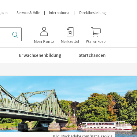
azin
Service & Hilfe
International
Direktbestellung
Mein Konto
Merkzettel
Warenkorb
Erwachsenenbildung
Startchancen
Bild: stock.adobe.com/Katja Xenikis