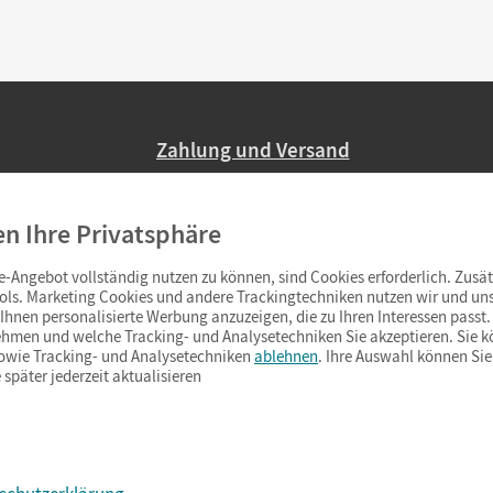
Zahlung und Versand
Nur 2,95 EUR Versandkosten in Deutsc
en Ihre Privatsphäre
Ab 59,– EUR Bestellwert liefern wir ve
(Lieferung in 3–6 Tagen).
-Angebot vollständig nutzen zu können, sind Cookies erforderlich. Zusät
ols. Marketing Cookies und andere Trackingtechniken nutzen wir und uns
hnen personalisierte Werbung anzuzeigen, die zu Ihren Interessen passt. 
hmen und welche Tracking- und Analysetechniken Sie akzeptieren. Sie k
sowie Tracking- und Analysetechniken
ablehnen
. Ihre Auswahl können Sie
 später jederzeit aktualisieren