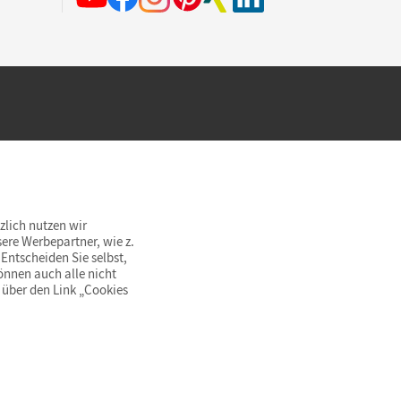
hland beim Kauf im Cornelsen Onlineshop.
rsandkostenfrei innerhalb Deutschlands
zlich nutzen wir
ere Werbepartner, wie z.
Entscheiden Sie selbst,
önnen auch alle nicht
 über den Link „Cookies