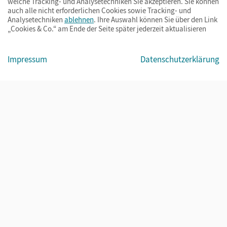
welche Tracking- und Analysetechniken Sie akzeptieren. Sie können
auch alle nicht erforderlichen Cookies sowie Tracking- und
Analysetechniken
ablehnen
. Ihre Auswahl können Sie über den Link
„Cookies & Co.“ am Ende der Seite später jederzeit aktualisieren
Impressum
AGB
Datenschutz
Barrierefreiheit
Cookies & Co.
Impressum
Datenschutzerklärung
© Cornelsen Verlag 2026