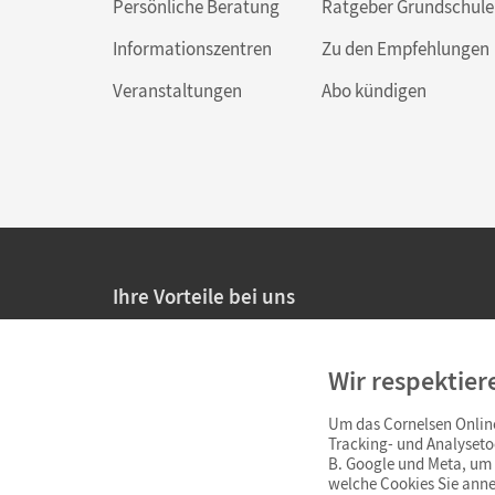
Persönliche Beratung
Ratgeber Grundschule
Informationszentren
Zu den Empfehlungen
Veranstaltungen
Abo kündigen
Ihre Vorteile bei uns
20% Prüfnachlass für Lehrkräfte
Wir respektier
Persönliche Angebote für Lehrkräfte
Um das Cornelsen Online
Sicheres Einkaufen mit SSL-Verschlüsselung
Tracking- und Analyseto
B. Google und Meta, um I
Verlängerte
Widerrufsfrist
von 4 Wochen
welche Cookies Sie anne