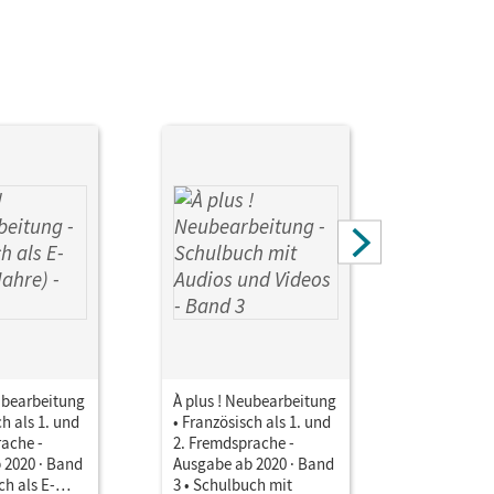
ubearbeitung
À plus ! Neubearbeitung
À plus ! 
ch als 1. und
• Französisch als 1. und
• Französi
rache -
2. Fremdsprache -
2. Fremds
 2020 · Band
Ausgabe ab 2020 · Band
Ausgabe a
ch als E-
3 • Schulbuch mit
3 • Schulb