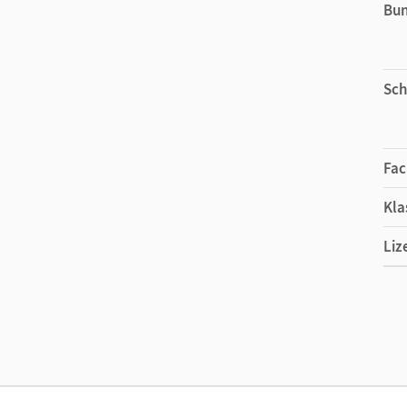
Bu
Sch
Fac
Kla
Liz
Ers
Liz
Ver