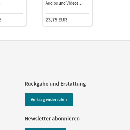
re) Mit
Audios und Videos
Book (1 Ja
z
Einzellize
Festeinband
Medien
R
23,75 EUR
9,99 EU
Rückgabe und Erstattung
Vertrag widerrufen
Newsletter abonnieren