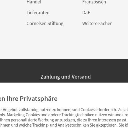
Handel
Französisch
Lieferanten
DaF
Cornelsen Stiftung
Weitere Fächer
Zahlung und Versand
Nur 2,95 EUR Versandkosten in Deutsc
en Ihre Privatsphäre
Ab 59,– EUR Bestellwert liefern wir ve
(Lieferung in 3–6 Tagen).
-Angebot vollständig nutzen zu können, sind Cookies erforderlich. Zusät
ols. Marketing Cookies und andere Trackingtechniken nutzen wir und uns
hnen personalisierte Werbung anzuzeigen, die zu Ihren Interessen passt. 
hmen und welche Tracking- und Analysetechniken Sie akzeptieren. Sie k