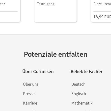
dien
Book Mit Medien
Book (2 Jah
zenz
Testzugang
Einzellizen
Medien
18,99 EU
Potenziale entfalten
Über Cornelsen
Beliebte Fächer
Über uns
Deutsch
Presse
Englisch
Karriere
Mathematik