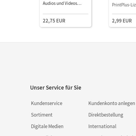
Audios und Videos
Book Mit Me
PrintPlus-Li
Kartoniert
22,75 EUR
2,99 EUR
Unser Service für Sie
Kundenservice
Kundenkonto anlegen
Sortiment
Direktbestellung
Digitale Medien
International