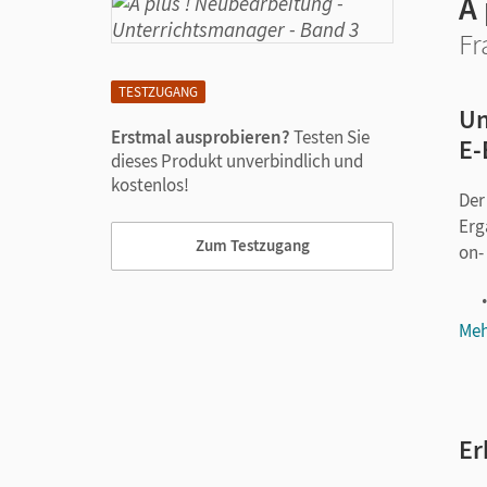
À
Fr
TESTZUGANG
Un
Erstmal ausprobieren?
Testen Sie
E-
dieses Produkt unverbindlich und
kostenlos!
Der
Erg
Zum Testzugang
on-
Meh
Er