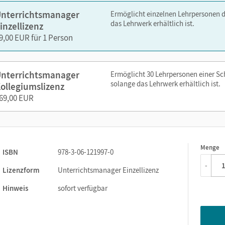
Selbsteinschätzungsbögen
nterrichtsmanager
Ermöglicht einzelnen Lehrpersonen 
Grammatikheft
das Lehrwerk erhältlich ist.
inzellizenz
Differenzierungsmaterial
9,00 EUR für 1 Person
Dialogkarten
Leistungsmessungen
nterrichtsmanager
Ermöglicht 30 Lehrpersonen einer S
Vokabeltaschenbuch
solange das Lehrwerk erhältlich ist.
ollegiumslizenz
Klassenarbeitstrainer in Lehrkräfteansicht
69,00 EUR
101 Grammatikübungen in Lehrkräfteansicht
Illustrationen und Fotos
kostenfreie Vokabeltests / Online-Aufgaben mit allen Vokabel
Unterrichtsmanager direkt zu unserem Partner
phase6
Menge
1
ISBN
978-3-06-121997-0
-
Lizenzform
Unterrichtsmanager Einzellizenz
zen Sie den Unterrichtsmanager auf lernen.cornelsen.de oder üb
Hinweis
sofort verfügbar