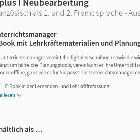
 plus ! Neubearbeitung
anzösisch als 1. und 2. Fremdsprache - Au
terrichtsmanager
Book mit Lehrkräftematerialien und Planun
 Unterrichtsmanager vereint Ihr digitales Schulbuch sowie die w
änzt um hilfreiche Planungstools, vereinfacht er Ihre Unterrichts
 oder offline, ganz wie es für Sie passt! Ihr Unterrichtsmanager en
E-Book in der Lernenden- und Lehrkräftefassung
kapitelgenaue Materialanordnung
r lesen
Videos
Audios
Arbeitsheft in der Lernenden- und Lehrkräftefassung
hältlich als …
Handreichungen mit Lösungen
editierbare Kopiervorlagen