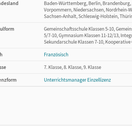
ndesland
Baden-Württemberg, Berlin, Brandenburg,
Vorpommern, Niedersachsen, Nordrhein-Wes
Sachsen-Anhalt, Schleswig-Holstein, Thür
ulform
Gemeinschaftsschule Klassen 5-10, Gemein
5/7-10, Gymnasium Klassen 11-12/13, Integr
Sekundarschule Klassen 7-10, Kooperative
h
Französisch
sse
7. Klasse, 8. Klasse, 9. Klasse
enzform
Unterrichtsmanager Einzellizenz
cheinungsdatum
21.07.2022
enztext
Ermöglicht einzelnen Lehrpersonen die Nu
Lehrwerk erhältlich ist.
lag
Cornelsen Verlag