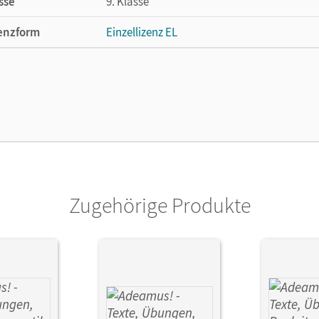
sse
9. Klasse
enzform
Einzellizenz EL
cheinungsdatum
19.05.2023
lag
Oldenbourg Schulbuchverlag
ausgeber/-in
Schauer, Markus; Berchtold, Volker
or/-in
Schölzel, Melanie; Berchtold, Volker; Märkl
Zugehörige Produkte