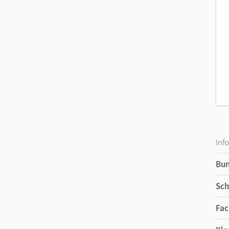
Wortschätze und Vokabelverzeichnisse
Inf
Bu
Sch
Fac