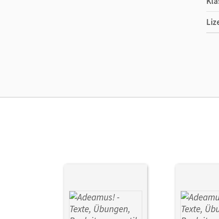
Kla
Liz
Ers
Ver
Her
Aut