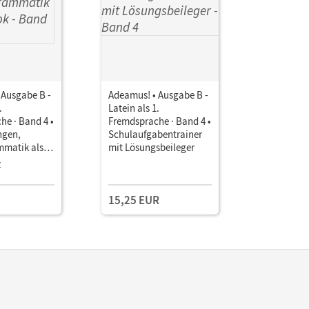
 Ausgabe B -
Adeamus! • Ausgabe B -
.
Latein als 1.
he · Band 4 •
Fremdsprache · Band 4 •
ngen,
Schulaufgabentrainer
mmatik als E-
mit Lösungsbeileger
z
15,25 EUR