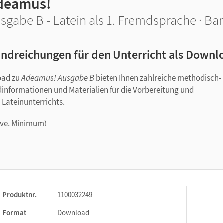
deamus!
sgabe B - Latein als 1. Fremdsprache · Ba
ndreichungen für den Unterricht als Downl
oad zu
Adeamus! Ausgabe B
bieten Ihnen zahlreiche methodisch-
informationen und Materialien für die Vorbereitung und
Lateinunterrichts.
ive, Minimum)
n
holen
Produktnr.
1100032249
Format
Download
er Form