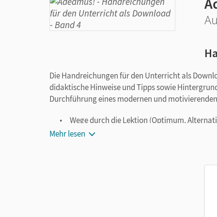
A
Au
Ha
Die Handreichungen für den Unterricht als Downl
didaktische Hinweise und Tipps sowie Hintergrund
Durchführung eines modernen und motivierenden 
Wege durch die Lektion (Optimum, Alternat
Orientierung und Hintergrundinformatione
Mehr lesen
Methodisch-didaktische Hinweise
Übersetzungen und Lösungen
Kurze Wege durch die Lesetexte
Angebote zum Festigen – Vertiefen – Wieder
Kopiervorlagen und Arbeitsblätter
Lesetexte und Übersetzungen in editierbar