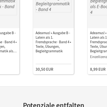
Ausgabe B -
Adeamus! • Ausgabe B -
Adeamus! •
Latein als 1.
Latein als 1
 · Band 4 •
Fremdsprache · Band 4 •
Fremdsprac
gen,
Texte, Übungen,
Texte, Übu
atik als E-
Begleitgrammatik
Begleitgra
Book
Einzellizen
30,50 EUR
8,99 EUR
Potenziale entfalten