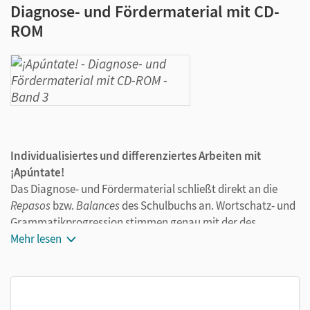
Diagnose- und Fördermaterial mit CD-
ROM
Individualisiertes und differenziertes Arbeiten mit
¡Apúntate!
Das Diagnose- und Fördermaterial schließt direkt an die
Repasos
bzw.
Balances
des Schulbuchs an. Wortschatz- und
Grammatikprogression stimmen genau mit der des
Schulbuchs überein.
Mehr lesen
Diagnosebögen zur Auswertung der Aufgaben in
Repaso
und
Balance
Auswertung über ein Ampelmodell