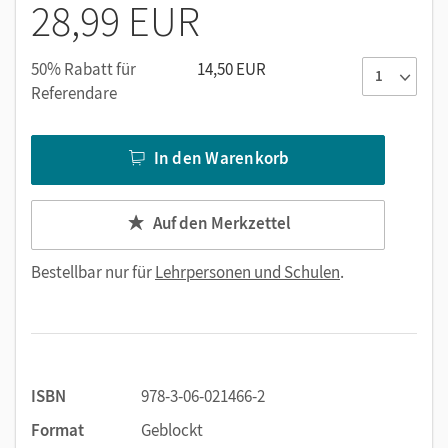
28,99 EUR
Förderübungen auf verschiedenen Niveaus für
heterogene Lerngruppen
50% Rabatt für
14,50 EUR
Auf der CD-ROM finden Sie das Fördermaterial als
Referendare
editierbare PDFs, die Lösungen der Förderaufgaben, die
Audiodateien im PP3-Format, die Transkripte der Hörtexte,
In den Warenkorb
die Arbeitsblätter zu den
Repaso-
und
Balance-
Seiten aus
dem Schulbuch.
Auf den Merkzettel
Bestellbar nur für
Lehrpersonen und Schulen
.
ISBN
978-3-06-021466-2
Format
Geblockt