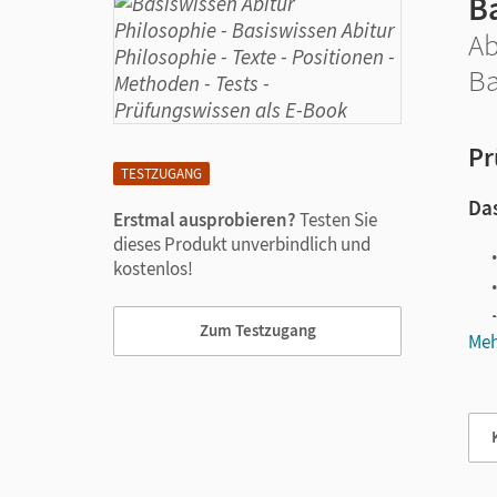
B
Ab
Ba
Pr
TESTZUGANG
Das
Erstmal ausprobieren?
Testen Sie
dieses Produkt unverbindlich und
kostenlos!
Zum Testzugang
Meh
Vie