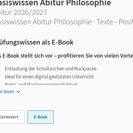
asiswissen Abitur Philosophie
itur 2026/2027
siswissen Abitur Philosophie · Texte - Pos
üfungswissen als E-Book
 E-Book stellt sich vor – profitieren Sie von vielen Vorte
Entlastung der Schultaschen und Rucksäcke
Ideal für einen digital gestützten Unterricht
Notiz- und Markierungsmöglichkeit
r lesen
Jederzeit unkompliziert verfügbar
le digitale Funktionen unterstützen das Lehren und Lernen:
Kartoniert
E-Book
Notizen erstellen
Markierungen setzen