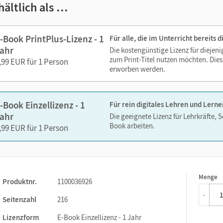
Text ergänzen
hältlich als …
Lesezeichen hinzufügen
Suchen im Text
-Book PrintPlus-Lizenz - 1
Für alle, die im Unterricht bereits
Zoomen
ahr
Die kostengünstige Lizenz für diejen
zum Print-Titel nutzen möchten. Dies
,99 EUR für 1 Person
erworben werden.
-Book Einzellizenz - 1
Für rein digitales Lehren und Lerne
ahr
Die geeignete Lizenz für Lehrkräfte, 
Book arbeiten.
,99 EUR für 1 Person
Menge
1
Produktnr.
1100036926
-
Seitenzahl
216
Lizenzform
E-Book Einzellizenz - 1 Jahr