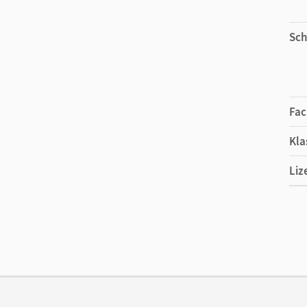
Sch
Fac
Kla
Liz
Ers
Liz
Ver
Aut