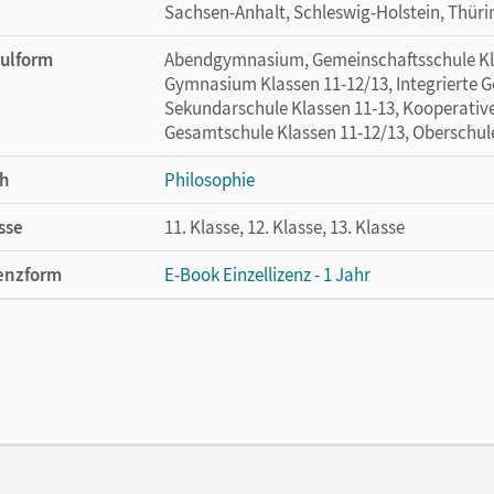
Sachsen-Anhalt, Schleswig-Holstein, Thür
ulform
Abendgymnasium, Gemeinschaftsschule Klas
Gymnasium Klassen 11-12/13, Integrierte G
Sekundarschule Klassen 11-13, Kooperativ
Gesamtschule Klassen 11-12/13, Oberschule 
h
Philosophie
sse
11. Klasse, 12. Klasse, 13. Klasse
enzform
E-Book Einzellizenz - 1 Jahr
cheinungsdatum
06.09.2024
enztext
Die geeignete Lizenz für Lehrkräfte, Schul
arbeiten.
lag
Cornelsen Verlag
or/-in
Wittschier, Michael