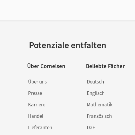
enztext
Kostenloser Zugang, um das E-Book 30 Tage
lag
Cornelsen Verlag
or/-in
Wittschier, Michael
Potenziale entfalten
Über Cornelsen
Beliebte Fächer
Über uns
Deutsch
Presse
Englisch
Karriere
Mathematik
Handel
Französisch
Lieferanten
DaF