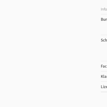
Inf
Bu
Sch
Fac
Kla
Liz
Ers