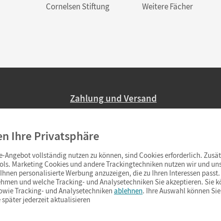
Cornelsen Stiftung
Weitere Fächer
Zahlung und Versand
Nur 2,95 EUR Versandkosten in Deutsc
en Ihre Privatsphäre
Ab 59,– EUR Bestellwert liefern wir ve
(Lieferung in 3–6 Tagen).
-Angebot vollständig nutzen zu können, sind Cookies erforderlich. Zusät
ols. Marketing Cookies und andere Trackingtechniken nutzen wir und uns
hnen personalisierte Werbung anzuzeigen, die zu Ihren Interessen passt. 
hmen und welche Tracking- und Analysetechniken Sie akzeptieren. Sie k
sowie Tracking- und Analysetechniken
ablehnen
. Ihre Auswahl können Sie
 später jederzeit aktualisieren