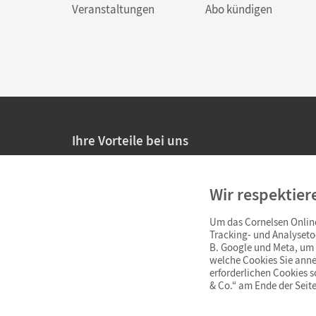
Veranstaltungen
Abo kündigen
Ihre Vorteile bei uns
20% Prüfnachlass für Lehrkräfte
Wir respektier
Persönliche Angebote für Lehrkräfte
Um das Cornelsen Online
Sicheres Einkaufen mit SSL-Verschlüsselung
Tracking- und Analyseto
B. Google und Meta, um I
Verlängerte
Widerrufsfrist
von 4 Wochen
welche Cookies Sie anne
erforderlichen Cookies 
& Co.“ am Ende der Seite
Schnelle und einfache Retourenabwicklung