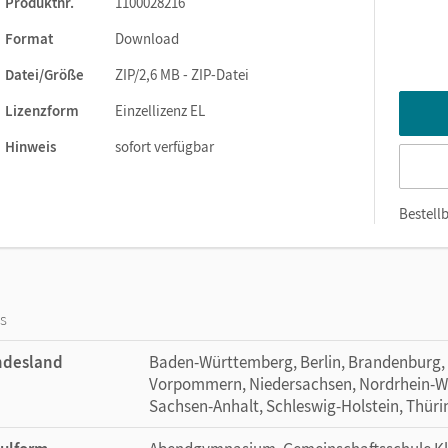
Produktnr.
1100028216
iduals in Society
Format
Download
Datei/Größe
ZIP/2,6 MB - ZIP-Datei
Lizenzform
Einzellizenz EL
Hinweis
sofort verfügbar
Bestellb
os
ndesland
Baden-Württemberg, Berlin, Brandenburg,
Vorpommern, Niedersachsen, Nordrhein-Wes
Sachsen-Anhalt, Schleswig-Holstein, Thür