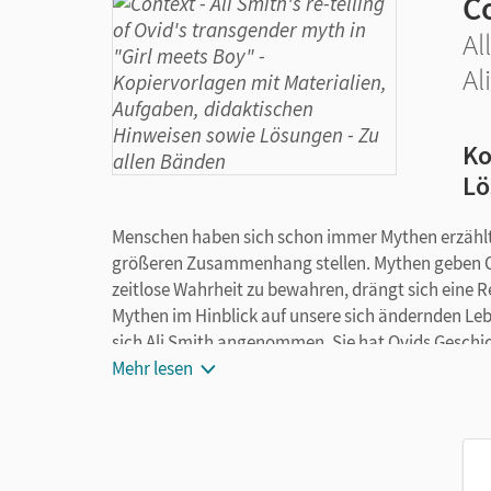
C
Al
Al
Ko
Lö
Menschen haben sich schon immer Mythen erzählt, 
größeren Zusammenhang stellen. Mythen geben Or
zeitlose Wahrheit zu bewahren, drängt sich eine R
Mythen im Hinblick auf unsere sich ändernden Le
sich Ali Smith angenommen. Sie hat Ovids Geschi
Liebe für das 21. Jahrhundert neu erzählt. Anh
Mehr lesen
und Smiths Neuerzählung arbeiten die Schülerinne
beiden Literaturstücken interpretiert werden. In
aktuellen LGBTQ-Bewegung darüber, wie traditionell
umgesetzt wird, und verfassen in einer kreative