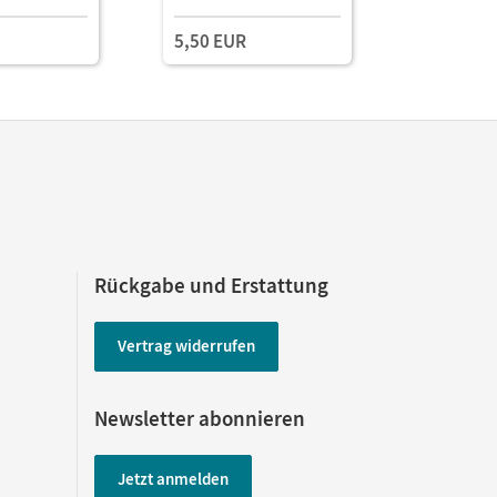
Materiali
5,50 EUR
3,99 EU
didaktisc
sowie Lö
Rückgabe und Erstattung
Vertrag widerrufen
Newsletter abonnieren
Jetzt anmelden