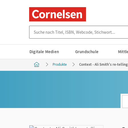
Suche nach Titel, ISBN, Webcode, Stichwort...
Digitale Medien
Grundschule
Mitt
Produkte
Context - Ali Smith's re-tell