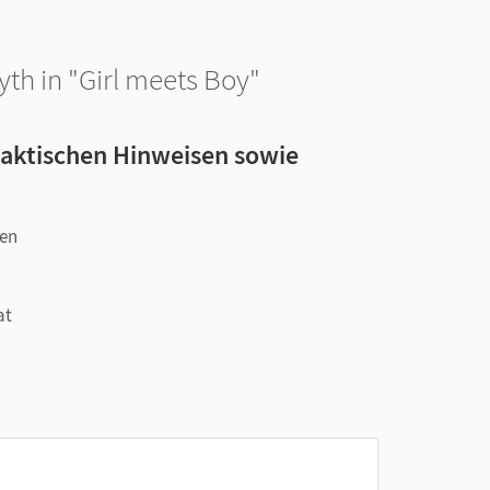
myth in "Girl meets Boy"
daktischen Hinweisen sowie
nen
at
se