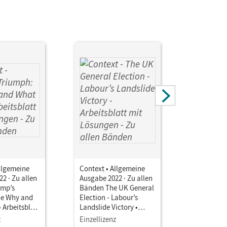
llgemeine
Context • Allgemeine
Context •
2 · Zu allen
Ausgabe 2022 · Zu allen
Ausgabe 20
ump’s
Bänden The UK General
Bänden Po
he Why and
Election - Labour’s
Pharmacy 
 Arbeitsblatt
Landslide Victory •
Sieghart -
en
Arbeitsblatt mit
specific c
z
Einzellizenz
Einzellize
Lösungen
Kopiervor