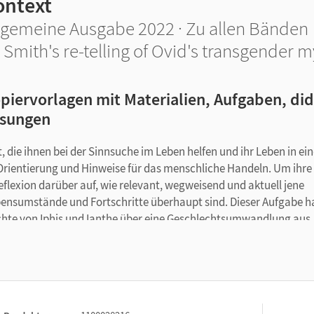
ontext
lgemeine Ausgabe 2022 · Zu allen Bänden
i Smith's re-telling of Ovid's transgender 
piervorlagen mit Materialien, Aufgaben, di
sungen
die ihnen bei der Sinnsuche im Leben helfen und ihr Leben in ei
ientierung und Hinweise für das menschliche Handeln. Um ihre
eflexion darüber auf, wie relevant, wegweisend und aktuell jene
bensumstände und Fortschritte überhaupt sind. Dieser Aufgabe h
chte von Iphis und Ianthe über eine Geschlechtsumwandlung aus
and ausgewählter Textauszüge aus Ovids Transgender-Metamorpho
n und Schüler vergleichend heraus, wie Geschlechterrollen in
 diesem Zuge diskutieren sie vor dem Deutungshintergrund der
, liberal und gendertolerant der literarische Stoff jeweils
n textproduzierenden Aufgabe abschließend eine eigene moderne