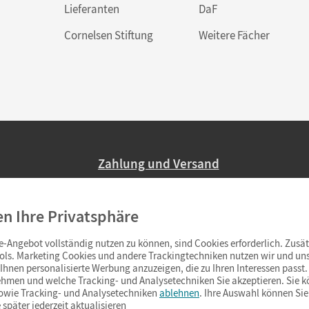
Lieferanten
DaF
Cornelsen Stiftung
Weitere Fächer
Zahlung und Versand
Nur 2,95 EUR Versandkosten in Deutsc
en Ihre Privatsphäre
Ab 59,– EUR Bestellwert liefern wir ve
(Lieferung in 3–6 Tagen).
-Angebot vollständig nutzen zu können, sind Cookies erforderlich. Zusät
ols. Marketing Cookies und andere Trackingtechniken nutzen wir und uns
hnen personalisierte Werbung anzuzeigen, die zu Ihren Interessen passt. 
hmen und welche Tracking- und Analysetechniken Sie akzeptieren. Sie k
sowie Tracking- und Analysetechniken
ablehnen
. Ihre Auswahl können Sie
 später jederzeit aktualisieren