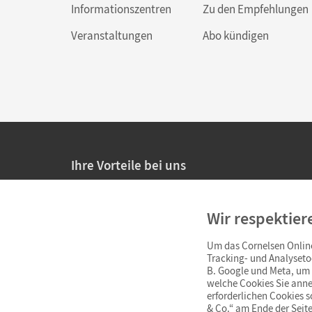
Informationszentren
Zu den Empfehlungen
Veranstaltungen
Abo kündigen
Ihre Vorteile bei uns
20% Prüfnachlass für Lehrkräfte
Wir respektier
Persönliche Angebote für Lehrkräfte
Um das Cornelsen Online
Sicheres Einkaufen mit SSL-Verschlüsselung
Tracking- und Analyseto
B. Google und Meta, um I
Verlängerte
Widerrufsfrist
von 4 Wochen
welche Cookies Sie anne
erforderlichen Cookies 
& Co.“ am Ende der Seite
Schnelle und einfache Retourenabwicklung