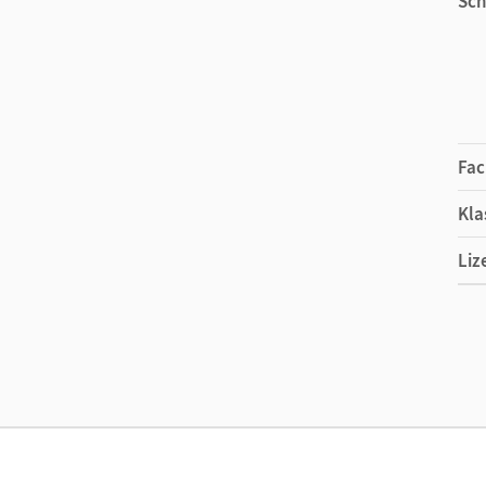
Sch
Fac
Kla
Liz
Ers
Ver