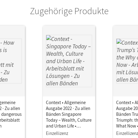
Zugehörige Produkte
lgemeine
Context • Allgemeine
Context • A
 · Zu allen
Ausgabe 2022 · Zu allen
Ausgabe 202
 dangerous
Bänden Singapore
Bänden Tr
Arbeitsblatt
Today – Wealth, Culture
Triumph: t
n
and Urban Life •
What Now •
Arbeitsblatt mit
mit Lösung
Einzellizenz
Einzellizen
Lösungen