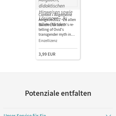
Context • Allgemeine
Ausgabe 2022 · Zu allen
Bänden Ali Smith's re-
telling of Ovid's
transgender myth in
"Girl meets Boy" •
Einzellizenz
Kopiervorlagen mit
Materialien, Aufgaben,
3,99 EUR
didaktischen Hinweisen
sowie Lösungen
Potenziale entfalten
Unser Service für Sie