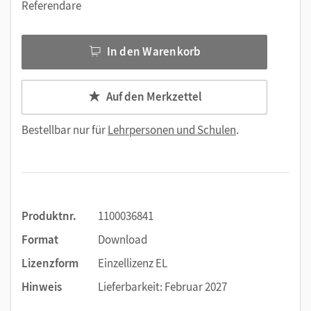
Referendare
vielseitige,
editierbare Kopiervorlagen
(Muster-)Lösungen
zu nahezu allen Aufgaben
Vorschläge zur
Leistungsmessung
In den Warenkorb
Gesamtumfang:
100 Seiten
Auf den Merkzettel
Bestellbar nur für
Lehrpersonen und Schulen
.
Produktnr.
1100036841
Format
Download
Lizenzform
Einzellizenz EL
Hinweis
Lieferbarkeit: Februar 2027