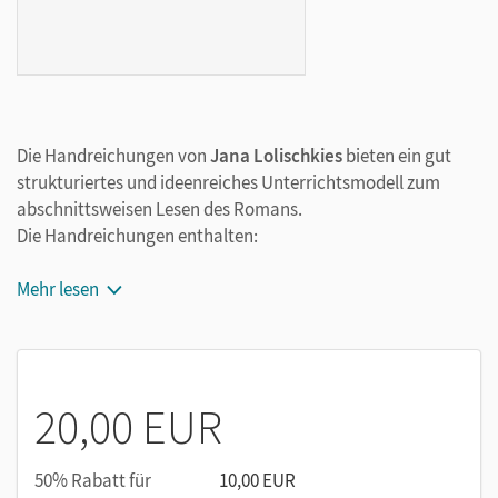
Die Handreichungen von
Jana Lolischkies
bieten ein gut
strukturiertes und ideenreiches Unterrichtsmodell zum
abschnittsweisen Lesen des Romans.
Die Handreichungen enthalten:
eine
funktionale Reihenplanung
Mehr lesen
prägnante
Inhaltszusammenfassungen
der
einzelnen Kapitel und Leseabschnitte
eine
List of characters
detaillierte
methodisch-didaktische Hinweise
zum
20,00 EUR
Einsatz im Unterricht
Pre-, While-
und
Post-reading activities
50% Rabatt für
10,00 EUR
Reading quizzes
zur Überprüfung des Leseverstehens