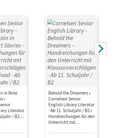
in in Nine
Behold the Dreamers •
Overcomin
s •
Cornelsen Senior
Cornelsen
Senior
English Library Literatur
English Li
rary Literatur
· Ab 11. Schuljahr / B2 •
· Ab 11. Sc
uljahr / B2 •
Handreichungen für den
Handreich
ngen für den
Unterricht mit
Unterricht
z
Einzellize
mit
Klausurvorschlägen
Klausurvo
schlägen als
Downloa