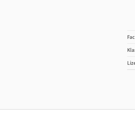
Fac
Kla
Liz
Ers
Ver
Vor
Aut