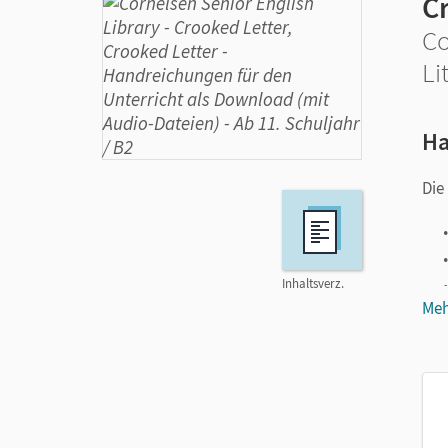
C
Co
Li
Ha
Die
Inhaltsverz.
Meh