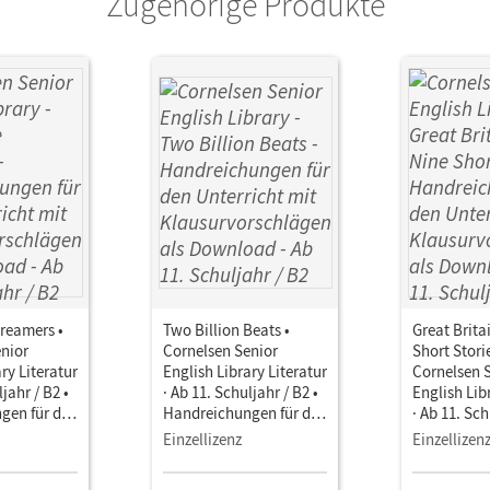
Zugehörige Produkte
reamers •
Two Billion Beats •
Great Brita
nior
Cornelsen Senior
Short Storie
ry Literatur
English Library Literatur
Cornelsen 
ljahr / B2 •
· Ab 11. Schuljahr / B2 •
English Lib
gen für den
Handreichungen für den
· Ab 11. Sch
it
Unterricht mit
Handreichu
Einzellizenz
Einzellizen
chlägen als
Klausurvorschlägen als
Unterricht 
Download
Klausurvor