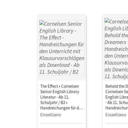
The Effect • Cornelsen
Behold the D
Senior English Library
Cornelsen Se
Literatur · Ab 11.
English Libra
Schuljahr / B2 •
· Ab 11. Schu
Handreichungen für den
Handreichun
Unterricht mit
Unterricht m
Einzellizenz
Einzellizenz
Klausurvorschlägen als
Klausurvors
Download
Download