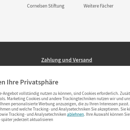
Cornelsen Stiftung
Weitere Fächer
Zahlung und Versand
Nur 2,95 EUR Versandkosten in Deutsc
en Ihre Privatsphäre
Ab 59,– EUR Bestellwert liefern wir ve
(Lieferung in 3–6 Tagen).
-Angebot vollständig nutzen zu können, sind Cookies erforderlich. Zusät
ols. Marketing Cookies und andere Trackingtechniken nutzen wir und uns
hnen personalisierte Werbung anzuzeigen, die zu Ihren Interessen passt. 
hmen und welche Tracking- und Analysetechniken Sie akzeptieren. Sie k
sowie Tracking- und Analysetechniken
ablehnen
. Ihre Auswahl können Sie
 später jederzeit aktualisieren