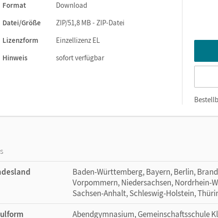
Format
Download
 Handreichungen für den Unterricht bieten ein vollständiges Unt
Themen und Kompetenzbereichen individuell angepasst werden 
Datei/Größe
ZIP/51,8 MB - ZIP-Datei
Lizenzform
Einzellizenz EL
Hinweis
sofort verfügbar
Bestellb
os
ndesland
Baden-Württemberg, Bayern, Berlin, Bran
Vorpommern, Niedersachsen, Nordrhein-Wes
Sachsen-Anhalt, Schleswig-Holstein, Thür
ulform
Abendgymnasium, Gemeinschaftsschule Klas