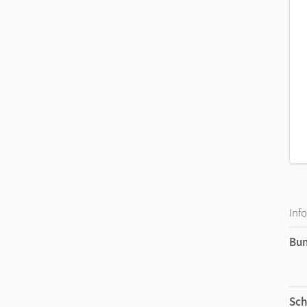
Die
zu 
Inf
Bu
Sch