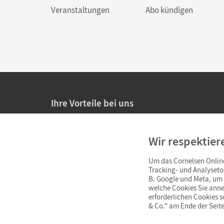
Veranstaltungen
Abo kündigen
Ihre Vorteile bei uns
20% Prüfnachlass für Lehrkräfte
Wir respektier
Persönliche Angebote für Lehrkräfte
Um das Cornelsen Online
Sicheres Einkaufen mit SSL-Verschlüsselung
Tracking- und Analyseto
B. Google und Meta, um I
Verlängerte
Widerrufsfrist
von 4 Wochen
welche Cookies Sie anne
erforderlichen Cookies 
& Co.“ am Ende der Seite
Schnelle und einfache Retourenabwicklung