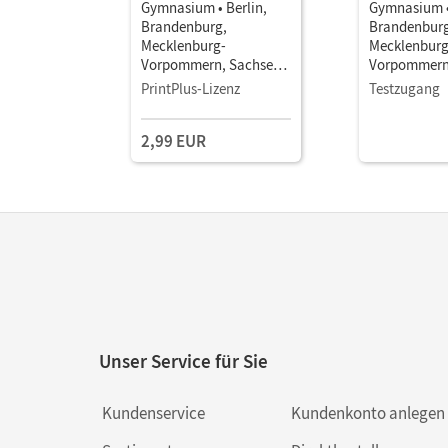
Gymnasium • Berlin,
Gymnasium •
Brandenburg,
Brandenburg
Mecklenburg-
Mecklenburg
Vorpommern, Sachsen,
Vorpommern
Sachsen-Anhalt und
Sachsen-Anh
PrintPlus-Lizenz
Testzugang
Thüringen - Ausgabe
Thüringen -
2019 · 6. Schuljahr •
2019 · 6. Sch
2,99 EUR
Schulbuch als E-Book
Schulbuch a
Mit Medien
Mit Medien
Unser Service für Sie
Kundenservice
Kundenkonto anlegen