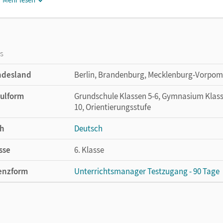
os
ndesland
Berlin, Brandenburg, Mecklenburg-Vorpom
ulform
Grundschule Klassen 5-6, Gymnasium Klasse
10, Orientierungsstufe
h
Deutsch
sse
6. Klasse
enzform
Unterrichtsmanager Testzugang - 90 Tage
cheinungsdatum
04.02.2021
enztext
Kostenloser Zugang für Lehrpersonen, um 