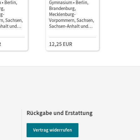
• Berlin,
Gymnasium • Berlin,
Gymnasium
rg,
Brandenburg,
Brandenb
g-
Mecklenburg-
Mecklenb
n, Sachsen,
Vorpommern, Sachsen,
Vorpomme
halt und
Sachsen-Anhalt und
Sachsen-A
- Ausgabe
Thüringen - Ausgabe
Thüringen
huljahr •
2019 · 6. Schuljahr •
2019 · 6. S
R
12,25 EUR
16,25 E
Mit
Arbeitsheft mit
Arbeitshef
und
Lösungen und
interakti
n
Erklärfilmen
online Mi
und Erklä
Rückgabe und Erstattung
Vertrag widerrufen