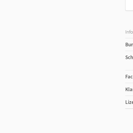
Inf
Bu
Sch
Fac
Kla
Liz
Ers
Liz