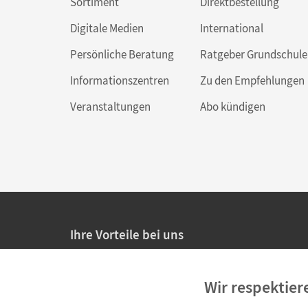
Sortiment
Direktbestellung
Digitale Medien
International
Persönliche Beratung
Ratgeber Grundschule
Informationszentren
Zu den Empfehlungen
Veranstaltungen
Abo kündigen
Ihre Vorteile bei uns
20% Prüfnachlass für Lehrkräfte
Wir respektier
Persönliche Angebote für Lehrkräfte