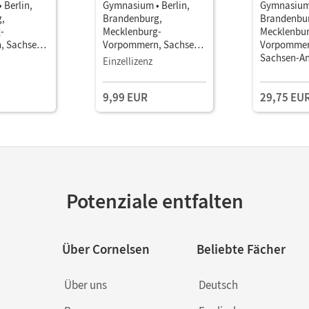
 Berlin,
Gymnasium • Berlin,
Gymnasium 
,
Brandenburg,
Brandenbu
-
Mecklenburg-
Mecklenbur
, Sachsen,
Vorpommern, Sachsen,
Vorpommer
alt und
Sachsen-Anhalt und
Sachsen-An
Einzellizenz
 Ausgabe
Thüringen - Ausgabe
Thüringen 
uljahr •
2019 · 6. Schuljahr •
2019 · 6. Sc
9,99 EUR
29,75 EU
ls E-Book
Schulbuch als E-Book
Schulbuch 
Mit Medien
Hörtexten 
Erklärfilme
Potenziale entfalten
Über Cornelsen
Beliebte Fächer
Über uns
Deutsch