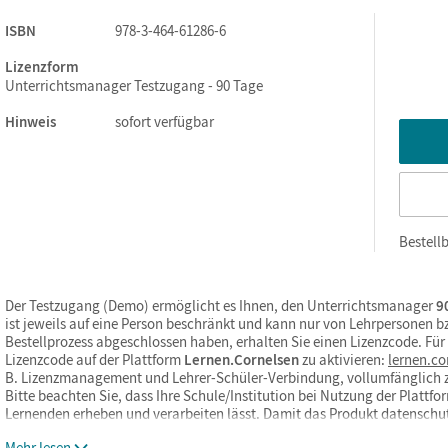
ISBN
978-3-464-61286-6
Lizenzform
Unterrichtsmanager Testzugang - 90 Tage
Hinweis
sofort verfügbar
Bestellb
Der Testzugang (Demo) ermöglicht es Ihnen, den Unterrichtsmanager
90
ist jeweils auf eine Person beschränkt und kann nur von Lehrpersonen 
Bestellprozess abgeschlossen haben, erhalten Sie einen Lizenzcode. Fü
Lizenzcode auf der Plattform
Lernen.Cornelsen
zu aktivieren:
lernen.co
B. Lizenzmanagement und Lehrer-Schüler-Verbindung, vollumfänglich 
Bitte beachten Sie, dass Ihre Schule/Institution bei Nutzung der Platt
Lernenden erheben und verarbeiten lässt. Damit das Produkt datensch
Mehr lesen