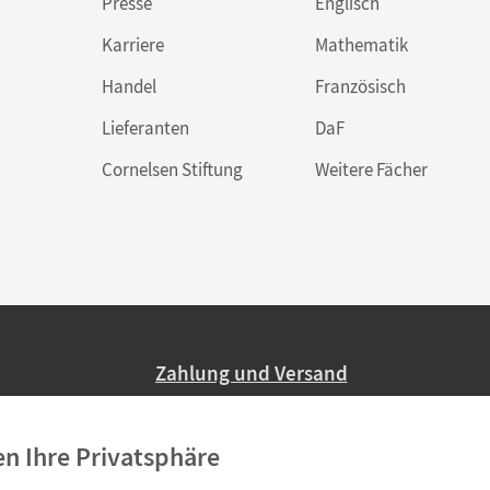
Presse
Englisch
Karriere
Mathematik
Handel
Französisch
Lieferanten
DaF
Cornelsen Stiftung
Weitere Fächer
Zahlung und Versand
Nur 2,95 EUR Versandkosten in Deutsc
en Ihre Privatsphäre
Ab 59,– EUR Bestellwert liefern wir ve