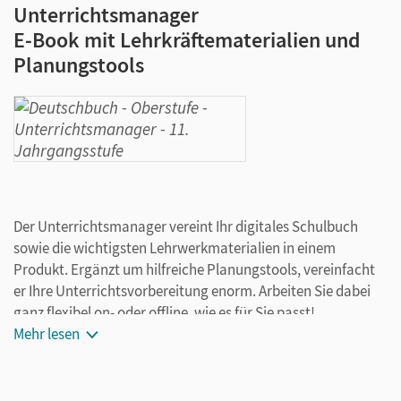
Unterrichtsmanager
E-Book mit Lehrkräftematerialien und
Planungstools
Der Unterrichtsmanager vereint Ihr digitales Schulbuch
sowie die wichtigsten Lehrwerkmaterialien in einem
Produkt. Ergänzt um hilfreiche Planungstools, vereinfacht
er Ihre Unterrichtsvorbereitung enorm. Arbeiten Sie dabei
ganz flexibel on- oder offline, wie es für Sie passt!
Ihr Unterrichtsmanager enthält:
Mehr lesen
E-Book inklusive aller Medien
teilkapitelgenaue Materialanordnung