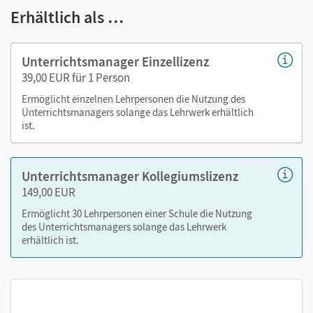
Erhältlich als …
Lösungen zu den Aufgaben des Schulbuchs
Beispiellösungen zum Schulaufgabentraining im
Schulbuch
Unterrichtsmanager Einzellizenz
methodisch-didaktische Erläuterungen
39,00 EUR für 1 Person
Vorschläge für Schulaufgaben und Tests mit
Ermöglicht einzelnen Lehrpersonen die Nutzung des
Erwartungshorizonten
Unterrichtsmanagers solange das Lehrwerk erhältlich
die Seiten des Arbeitsheftes
ist.
Nutzen Sie den Unterrichtsmanager auf lernen.cornelsen.de
Unterrichtsmanager Kollegiumslizenz
oder über die Cornelsen Lernen App.
149,00 EUR
Ermöglicht 30 Lehrpersonen einer Schule die Nutzung
des Unterrichtsmanagers solange das Lehrwerk
erhältlich ist.