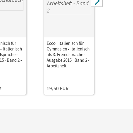
enisch für
Ecco · Italienisch für
Ecco · Ital
 Italienisch
Gymnasien • Italienisch
Gymnasien
dsprache -
als 3. Fremdsprache -
als 3. Fre
5 · Band 2 •
Ausgabe 2015 · Band 2 •
Ausgabe 2
Arbeitsheft
Handreich
Unterricht
Kopiervor
R
19,50 EUR
30,00 E