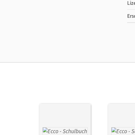
Liz
Ers
Ver