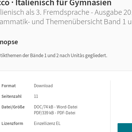
co · Italienisch für Gymnasien
alienisch als 3. Fremdsprache - Ausgabe 20
ammatik- und Themenübersicht Band 1 u
nopse
atikthemen der Bände 1 und 2 nach Unitàs gegliedert.
Format
Download
Seitenzahl
11
Datei/Größe
DOC/74 kB - Word-Datei
PDF/339 kB - PDF-Datei
Lizenzform
Einzellizenz EL