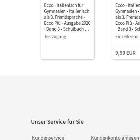
Ecco · Italienisch für
Ecco · Italie
Gymnasien • Italienisch
Gymnasien • 
als 3. Fremdsprache -
als 3. Fremd
Ecco Più - Ausgabe 2020
Ecco Più - A
· Band 3 • Schulbuch als
· Band 3 • S
E-Book Mit Medien
E-Book Mit 
Testzugang
Einzellizenz
9,99 EUR
Unser Service für Sie
Kundenservice
Kundenkonto anlegen