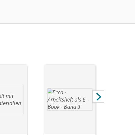
ie das E-Book ein Jahr lang ergänzend zum Print-
ur von Lehrkräften und Schulen erworben werden.
bert; Quarantelli, Mariella; Stegmüller, Iulia;