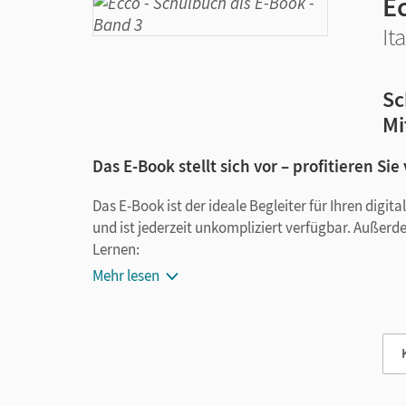
Ec
It
Sc
Mi
Das E-Book stellt sich vor – profitieren Sie
Das E-Book ist der ideale Begleiter für Ihren digi
und ist jederzeit unkompliziert verfügbar. Außerd
Lernen:
Mehr lesen
Notizen erstellen
Markierungen setzen
Text ergänzen
Lesezeichen hinzufügen
im Text suchen