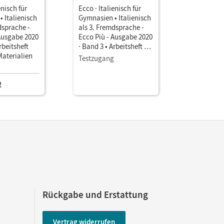
enisch für
Ecco · Italienisch für
Ecco · Ital
 Italienisch
Gymnasien • Italienisch
Gymnasien
dsprache -
als 3. Fremdsprache -
als 3. Fre
Ausgabe 2020
Ecco Più - Ausgabe 2020
Ecco Più 
rbeitsheft
· Band 3 • Arbeitsheft als
· Band 3 •
Materialien
E-Book Mit Medien
E-Book Mi
Testzugang
Einzellize
R
18,99 E
Rückgabe und Erstattung
Vertrag widerrufen