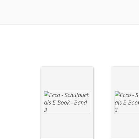
Liz
Ver
Her
Aut