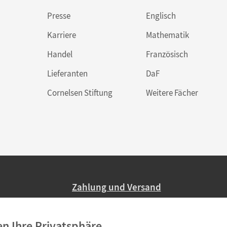
Presse
Englisch
Karriere
Mathematik
Handel
Französisch
Lieferanten
DaF
Cornelsen Stiftung
Weitere Fächer
Zahlung und Versand
Nur 2,95 EUR Versandkosten in Deutsc
en Ihre Privatsphäre