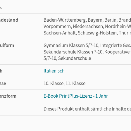
os
ndesland
Baden-Württemberg, Bayern, Berlin, Bran
Vorpommern, Niedersachsen, Nordrhein-Wes
Sachsen-Anhalt, Schleswig-Holstein, Thür
ulform
Gymnasium Klassen 5/7-10, Integrierte Gesa
Sekundarschule Klassen 7-10, Kooperative
5/7-10, Sekundarschule
h
Italienisch
sse
10. Klasse, 11. Klasse
enzform
E-Book PrintPlus-Lizenz - 1 Jahr
Dieses Produkt enthält sämtliche Inhalte 
cheinungsdatum
30.09.2022