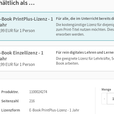
hältlich als …
ks. Sie sind seitengenau platziert, damit Sie und Ihre Schüler/-i
-Book PrintPlus-Lizenz - 1
Für alle, die im Unterricht bereits
So gestalten Sie das Lehren und Lernen zeitsparend und
ahr
Die kostengünstige Lizenz für diejen
itaufwendiges Suchen!
zum Print-Titel nutzen möchten. Dies
,99 EUR für 1 Person
erworben werden.
-Book Einzellizenz - 1
Für rein digitales Lehren und Lerne
ahr
Die geeignete Lizenz für Lehrkräfte, 
Book arbeiten.
,99 EUR für 1 Person
Menge
1
Produktnr.
1100024274
-
Seitenzahl
216
Lizenzform
E-Book PrintPlus-Lizenz - 1 Jahr