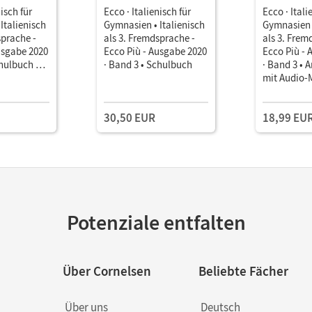
nisch für
Ecco · Italienisch für
Ecco · Itali
Italienisch
Gymnasien • Italienisch
Gymnasien •
sprache -
als 3. Fremdsprache -
als 3. Frem
usgabe 2020
Ecco Più - Ausgabe 2020
Ecco Più - 
chulbuch als
· Band 3 • Schulbuch
· Band 3 • A
Medien
mit Audio-
30,50 EUR
18,99 EU
Potenziale entfalten
Über Cornelsen
Beliebte Fächer
Über uns
Deutsch