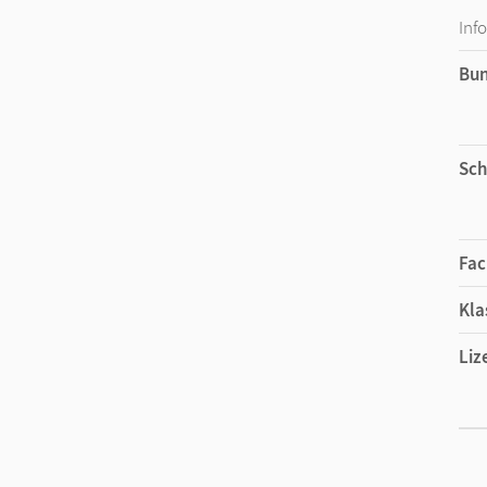
Inf
Bu
Sch
Fac
Kla
Liz
Ers