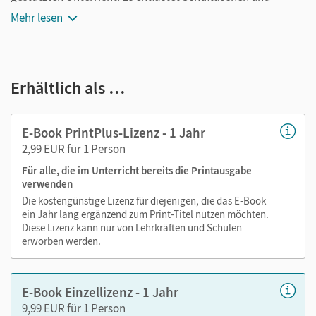
Rucksäcke und ist jederzeit unkompliziert verfügbar.
Mehr lesen
Außerdem unterstützt es mit vielen digitalen Funktionen
das Lehren und Lernen:
Notizen erstellen
Erhältlich als …
Markierungen setzen
Text ergänzen
E-Book PrintPlus-Lizenz - 1 Jahr
Lesezeichen hinzufügen
2,99 EUR für 1 Person
im Text suchen
Für alle, die im Unterricht bereits die Printausgabe
zoomen
verwenden
Die kostengünstige Lizenz für diejenigen, die das E-Book
Die Medien sind wichtige Bestandteile dieses E-Books. Sie
ein Jahr lang ergänzend zum Print-Titel nutzen möchten.
sind seitengenau platziert, damit Sie und Ihre Schüler/-innen
Diese Lizenz kann nur von Lehrkräften und Schulen
jederzeit unkompliziert darauf zugreifen können. So
erworben werden.
gestalten Sie das Lehren und Lernen zeitsparend und
abwechslungsreich. Kein Medienwechsel! Kein
E-Book Einzellizenz - 1 Jahr
zeitaufwendiges Suchen!
9,99 EUR für 1 Person