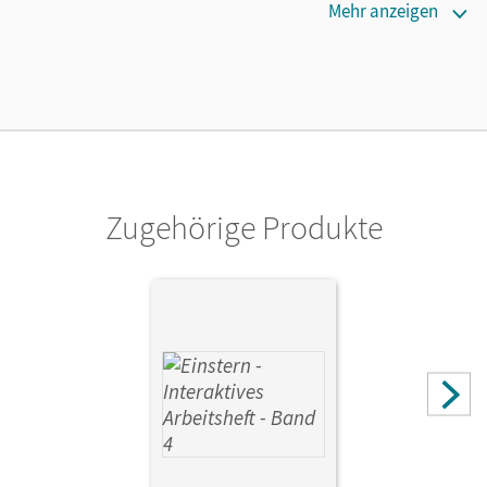
Erscheinungsdatum
Mehr anzeigen
13.03.2024
Lizenztext
Die geeignete Lizenz für Lehrkräfte, Schulen oder
Privatpersonen, die nur mit dem E-Book arbeiten.
Verlag
Cornelsen Verlag
Zugehörige Produkte