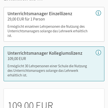
Audios
Lösungen
Unterrichtsmanager Einzellizenz
Grafiken (z.B. Lehrwerksfiguren)
29,00 EUR für 1 Person
Kopiervorlagen
Ermöglicht einzelnen Lehrpersonen die Nutzung des
editierbare Kopiervorlagen
Unterrichtsmanagers solange das Lehrwerk erhältlich
ist.
Leistungsmessung (Lernzielkontrollen o. ä.)
Seitenverweise zur Ausgabe leicht gemacht
Unterrichtsmanager Kollegiumslizenz
Nutzen Sie den Unterrichtsmanager auf lernen.cornelsen.de
109,00 EUR
oder über die Cornelsen Lernen App.
Ermöglicht 30 Lehrpersonen einer Schule die Nutzung
des Unterrichtsmanagers solange das Lehrwerk
erhältlich ist.
109,00 EUR