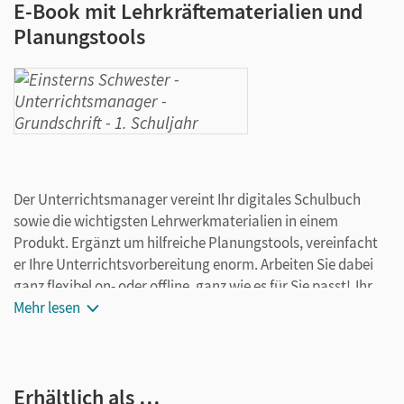
E-Book mit Lehrkräftematerialien und
Planungstools
Der Unterrichtsmanager vereint Ihr digitales Schulbuch
sowie die wichtigsten Lehrwerkmaterialien in einem
Produkt. Ergänzt um hilfreiche Planungstools, vereinfacht
er Ihre Unterrichtsvorbereitung enorm. Arbeiten Sie dabei
ganz flexibel on- oder offline, ganz wie es für Sie passt! Ihr
Unterrichtsmanager enthält:
Mehr lesen
E-Book
kapitelgenaue Materialanordnung
Erhältlich als …
Kommentare zu den Handreichungen