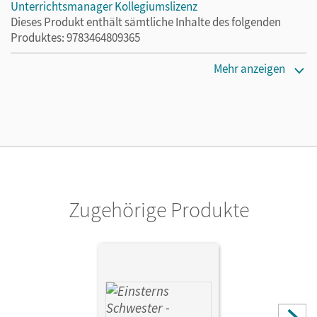
Unterrichtsmanager Kollegiumslizenz
Dieses Produkt enthält sämtliche Inhalte des folgenden
Produktes: 9783464809365
Erscheinungsdatum
Mehr anzeigen
01.06.2021
Lizenztext
Ermöglicht 30 Lehrpersonen einer Schule die Nutzung des
Unterrichtsmanagers solange das Lehrwerk erhältlich ist.
Verlag
Cornelsen Verlag
Zugehörige Produkte