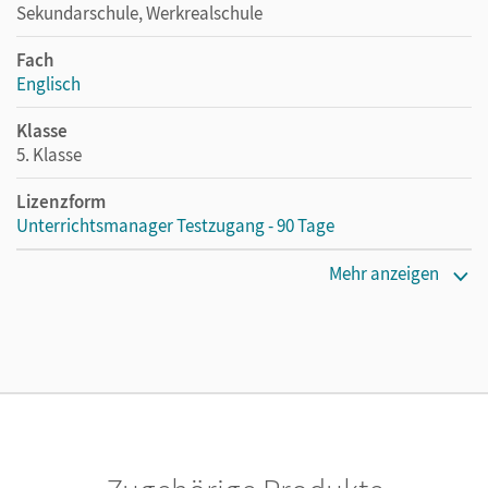
Sekundarschule, Werkrealschule
Fach
Englisch
Klasse
5. Klasse
Lizenzform
Unterrichtsmanager Testzugang - 90 Tage
Erscheinungsdatum
Mehr anzeigen
26.06.2020
Lizenztext
Kostenloser Zugang für Lehrpersonen, um den
Unterrichtsmanager 90 Tage lang zu testen.
Verlag
Cornelsen Verlag