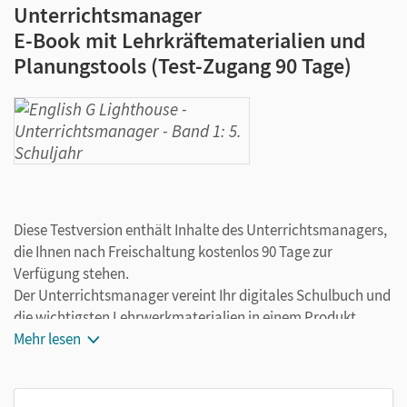
Unterrichtsmanager
E-Book mit Lehrkräftematerialien und
Planungstools (Test-Zugang 90 Tage)
Diese Testversion enthält Inhalte des Unterrichtsmanagers,
die Ihnen nach Freischaltung kostenlos 90 Tage zur
Verfügung stehen.
Der Unterrichtsmanager vereint Ihr digitales Schulbuch und
die wichtigsten Lehrwerkmaterialien in einem Produkt.
Ergänzt um hilfreiche Planungstools, vereinfacht er Ihre
Mehr lesen
Unterrichtsvorbereitung enorm.