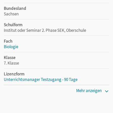
Bundesland
Sachsen
Schulform
Institut oder Seminar 2. Phase SEK, Oberschule
Fach
Biologie
Klasse
7. Klasse
Lizenzform
Unterrichtsmanager Testzugang - 90 Tage
Erscheinungsdatum
Mehr anzeigen
30.07.2021
Lizenztext
Kostenloser Zugang für Lehrpersonen, um den