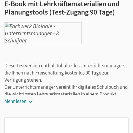
E-Book mit Lehrkräftematerialien und
Planungstools (Test-Zugang 90 Tage)
Diese Testversion enthält Inhalte des Unterrichtsmanagers,
die Ihnen nach Freischaltung kostenlos 90 Tage zur
Verfügung stehen.
Der Unterrichtsmanager vereint Ihr digitales Schulbuch und
die wichtigsten Lehrwerkmaterialien in einem Produkt.
Ergänzt um hilfreiche Planungstools, vereinfacht er Ihre
Mehr lesen
Unterrichtsvorbereitung enorm.